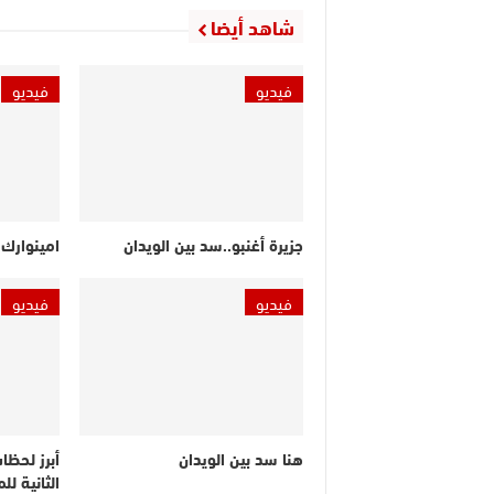
شاهد أيضا
فيديو
فيديو
جزيرة أغنبو..سد بين الويدان
امينوارك.
فيديو
فيديو
هنا سد بين الويدان
أبرز لحظا
الثانية ل