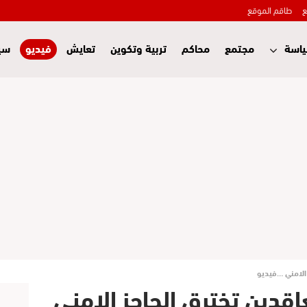
ع
طاقم الموقع
اسة
مجتمع
محاكم
تربية وتكوين
تعايش
فيديو
سي
 الامني …فيديو
اقدين تخترق الحاجز الامني