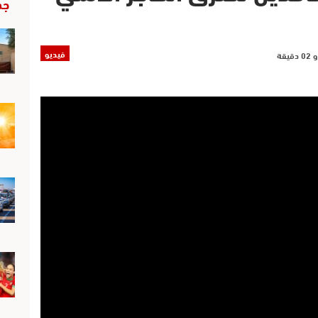
جد
فيديو