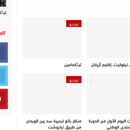
تيڭل
فيديو
تاب
.تيلوكيت..إقليم أزيلال
تيڭلمامين
فيديو
ت اليوم الأول من الدورة
منظر رائع لبحيرة سد بين الويدان
لمنتدى الوطني
من طريق تباروشت