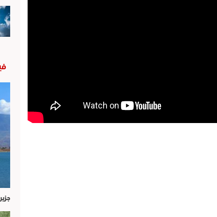
في
جزير