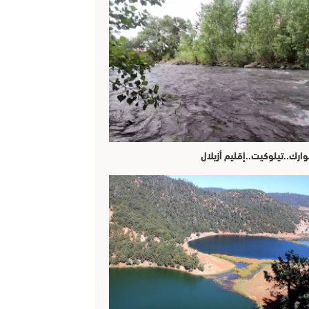
وارك..تيلوكيت..إقليم أزيلال