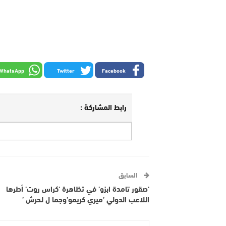
WhatsApp
Twitter
Facebook
رابط المشاركة :
السابق
’صقور تامدة ابزو’ في تظاهرة ’كراس روت’ أطرها
اللاعب الدولي ’ميري كريمو’وجما ل لحرش ’