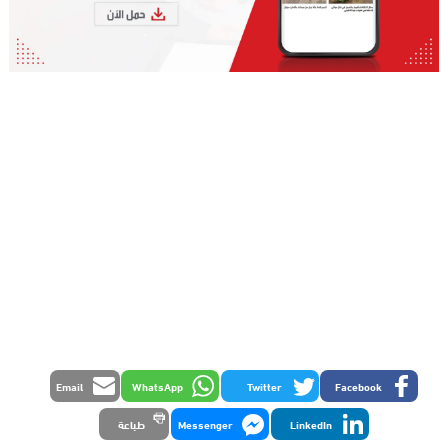
Email
WhatsApp
Twitter
Facebook
LinkedIn
Messenger
طباعة