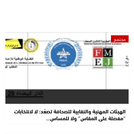
مجتمع
الهيئات المهنية والنقابية للصحافة تصعّد: لا لانتخابات
“مفصلة على المقاس” ولا للمساس…