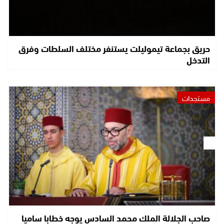
حريق بجماعة تيموليلت يستنفر مختلف السلطات وفرق
التدخل
مستجدات
صاحب الجلالة الملك محمد السادس يوجه خطابا ساميا