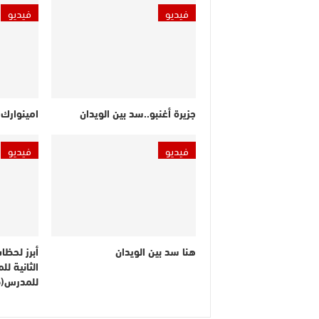
فيديو
فيديو
جزيرة أغنبو..سد بين الويدان
امينوارك.
فيديو
فيديو
هنا سد بين الويدان
أبرز لحظا
الثانية ل
للمدرس(ف