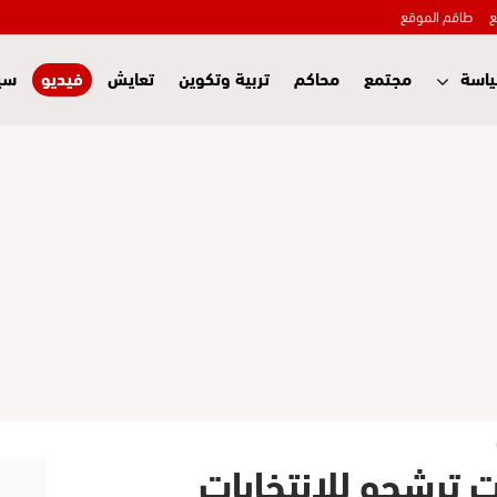
ع
طاقم الموقع
اسة
مجتمع
محاكم
تربية وتكوين
تعايش
فيديو
سي
ت ترشحو للإنتخابات