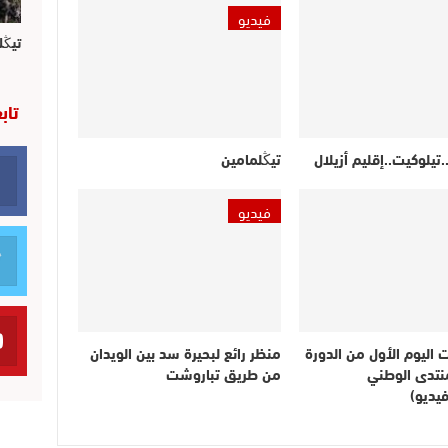
فيديو
تيڭل
تاب
.تيلوكيت..إقليم أزيلال
تيڭلمامين
فيديو
ت اليوم الأول من الدورة
منظر رائع لبحيرة سد بين الويدان
لمنتدى الوطني
من طريق تباروشت
يديو)