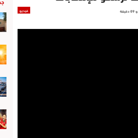
جد
فيديو