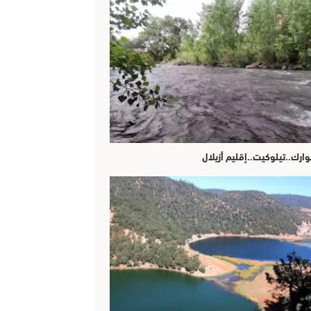
وارك..تيلوكيت..إقليم أزيلال