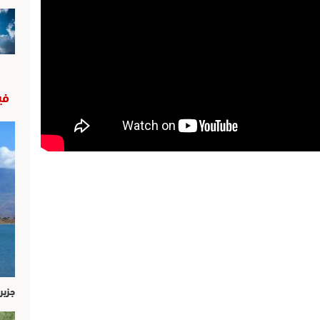
في
جزير