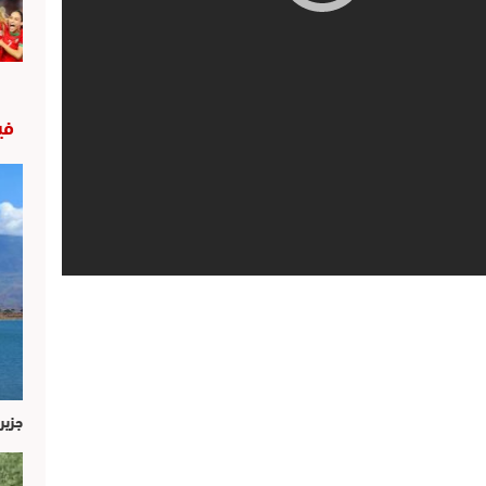
في
جزير