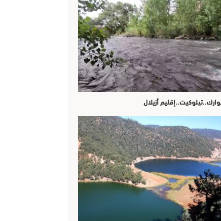
وارك..تيلوكيت..إقليم أزيلال