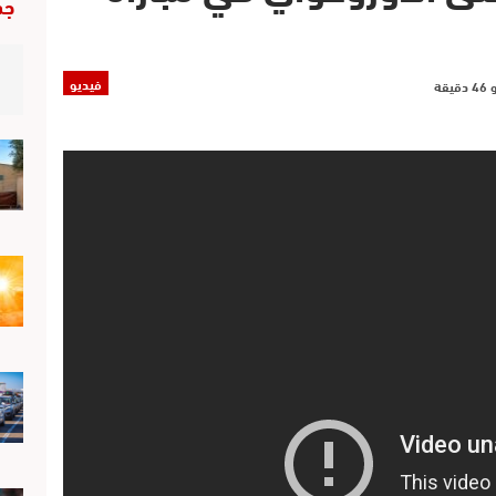
جد
فيديو