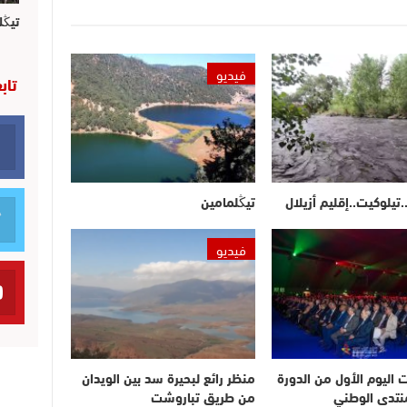
تيڭل
فيديو
تاب
.تيلوكيت..إقليم أزيلال
تيڭلمامين
فيديو
ت اليوم الأول من الدورة
منظر رائع لبحيرة سد بين الويدان
لمنتدى الوطني
من طريق تباروشت