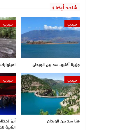
شاهد أيضا
فيديو
فيديو
جزيرة أغنبو..سد بين الويدان
امينوارك.
فيديو
فيديو
هنا سد بين الويدان
أبرز لحظا
الثانية ل