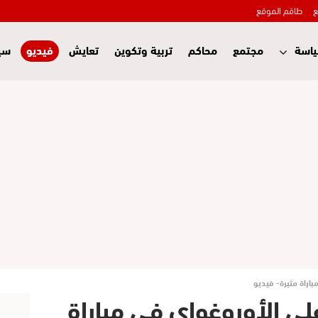
ع
طاقم الموقع
اسة
مجتمع
محاكم
تربية وتكوين
تعايش
فيديو
سي
باراة مثيرة- فيديو
على الأوروغواي في مباراة