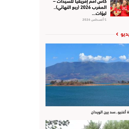
كأس أمم إفريقيا للسيدات –
المغرب 2026 (ربع النهائي)..
لبؤات…
5 أغسطس 2026
ديو
ة أغنبو..سد بين الويدان