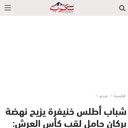
الرئيسية
فيديو
شباب أطلس خنيفرة يزيح نهضة
بركان حامل لقب كأس العرش: