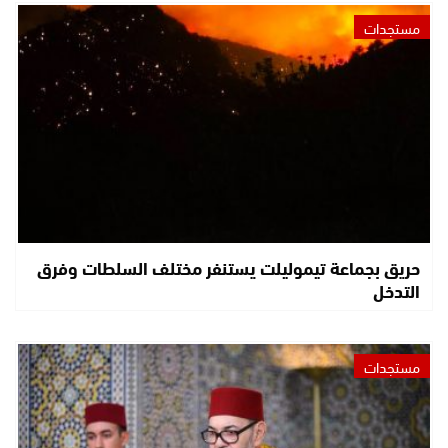
مستجدات
حريق بجماعة تيموليلت يستنفر مختلف السلطات وفرق
التدخل
مستجدات