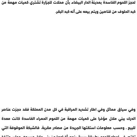
لحجز اللحوم الفاسدة بمدينة الدار البيضاء، بأن محلات للجزارة تشتري كميات مهمة من
كبد الحلوف من قناصين ويتم بيعه على أنه كبد البقر.
وفي سياق مماثل وفي اطار تشديد المراقبة في كل مدن المملكة فقد حجزت عناصر
الدرك ببني ملال مؤخرا على كميات مهمة من اللحوم الحمراء الفاسدة كانت معدة
للبيع ، وحسب معلومات استقتها الجريدة من مصادر مقربة، فالشبكة الموقوفة التي
تختص في إعداد اللحوم بطريقة سرية، ينحدر أفرادها من بني ملال وسيدي وجابر، وتتخذ