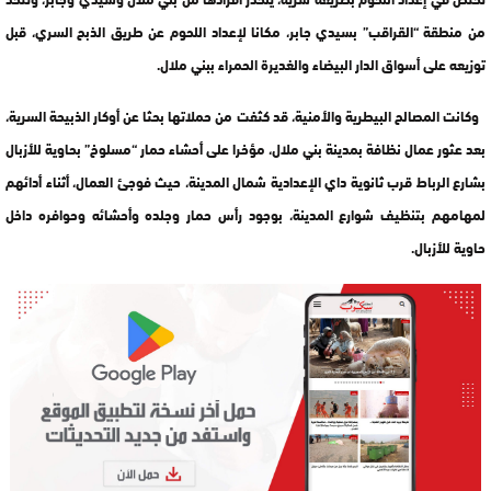
من منطقة “القراقب” بسيدي جابر، مكانا لإعداد اللحوم عن طريق الذبح السري، قبل
توزيعه على أسواق الدار البيضاء والغديرة الحمراء ببني ملال.
وكانت المصالح البيطرية والأمنية، قد كثفت من حملاتها بحثا عن أوكار الذبيحة السرية،
بعد عثور عمال نظافة بمدينة بني ملال، مؤخرا على أحشاء حمار “مسلوخ” بحاوية للأزبال
بشارع الرباط قرب ثانوية داي الإعدادية شمال المدينة، حيث فوجئ العمال، أثناء أدائهم
لمهامهم بتنظيف شوارع المدينة، بوجود رأس حمار وجلده وأحشائه وحوافره داخل
حاوية للأزبال.