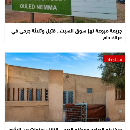
جريمة مروعة تهز سوق السبت.. قتيل وثلاثة جرحى في
عراك دام
مستجدات
مركز بزو الصاعد ومركزه الصحي النازل: سنوات من الركود