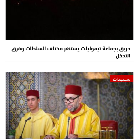
حريق بجماعة تيموليلت يستنفر مختلف السلطات وفرق
التدخل
مستجدات