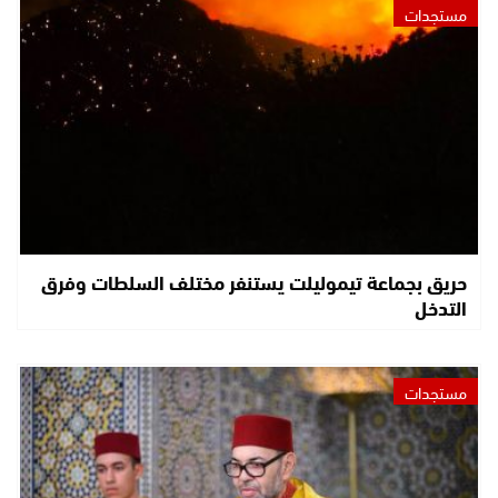
مستجدات
حريق بجماعة تيموليلت يستنفر مختلف السلطات وفرق
التدخل
مستجدات