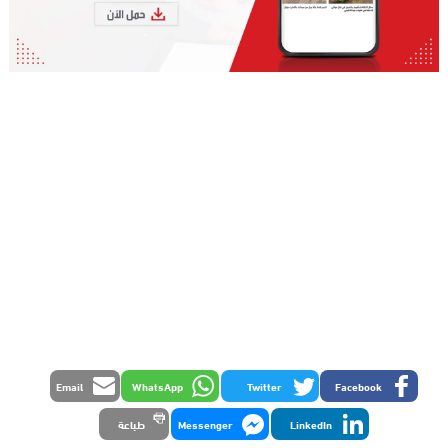
Email
WhatsApp
Twitter
Facebook
LinkedIn
Messenger
طباعة