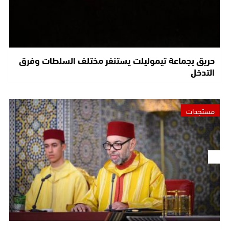
حريق بجماعة تيموليلت يستنفر مختلف السلطات وفرق
التدخل
مستجدات