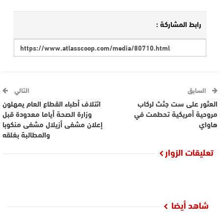
رابط المشاركة :
السابق
التالي
العثور على ست جثث لركاب
ائتلاف أطباء القطاع العام يمهلون
مروحية أمريكية تحطمت في
وزارة الصحة أياما معدودة قبل
هاواي
إعلان مشفى أزيلال مشفى منكوبا
والمطالبة بغلقه
تعليقات الزوار
شاهد أيضا