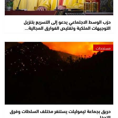
حزب الوسط الاجتماعي يدعو إلى التسريع بتنزيل
التوجيهات الملكية وتقليص الفوارق المجالية…
مستجدات
حريق بجماعة تيموليلت يستنفر مختلف السلطات وفرق
التدخل