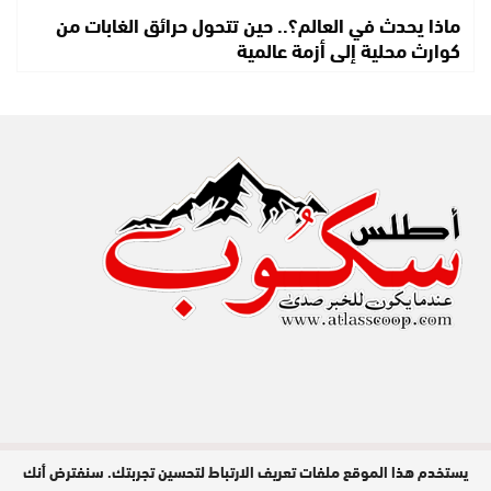
ماذا يحدث في العالم؟.. حين تتحول حرائق الغابات من
كوارث محلية إلى أزمة عالمية
يستخدم هذا الموقع ملفات تعريف الارتباط لتحسين تجربتك. سنفترض أنك
مدير النشر : عبد الله عزي / جميع الحقوق