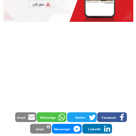
Email
WhatsApp
Twitter
Facebook
LinkedIn
Messenger
طباعة