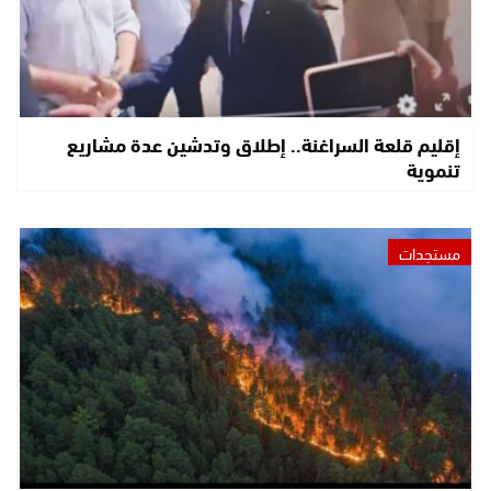
إقليم قلعة السراغنة.. إطلاق وتدشين عدة مشاريع
تنموية
مستجدات