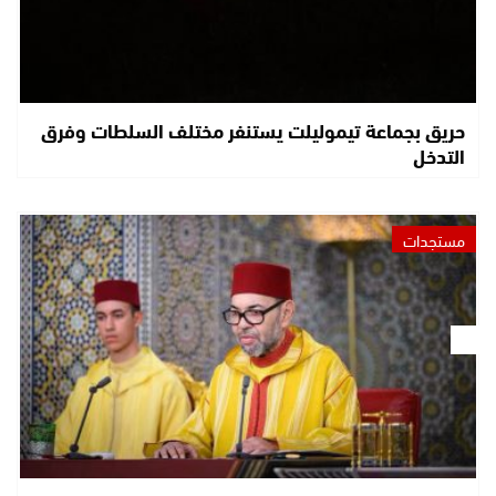
حريق بجماعة تيموليلت يستنفر مختلف السلطات وفرق
التدخل
مستجدات