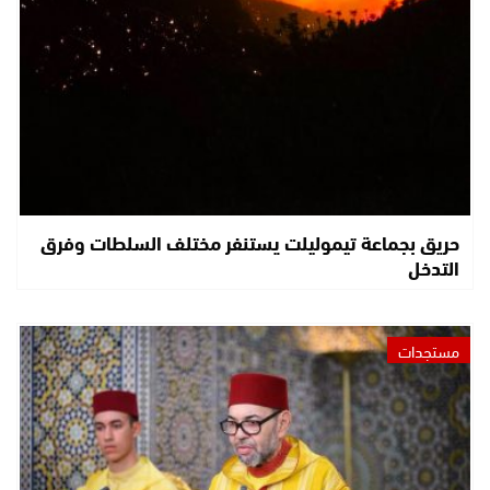
حريق بجماعة تيموليلت يستنفر مختلف السلطات وفرق
التدخل
مستجدات