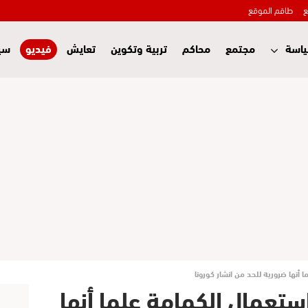
ع
طاقم الموقع
اسة
مجتمع
محاكم
تربية وتكوين
تعايش
فيديو
سي
ا أنها ضرورية للحد من انشار كورونا
استعمال الكمامة علما أنها