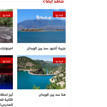
شاهد أيضا
فيديو
فيديو
جزيرة أغنبو..سد بين الويدان
امينوارك.
فيديو
فيديو
هنا سد بين الويدان
أبرز لحظا
الثانية ل
للمدرس(ف