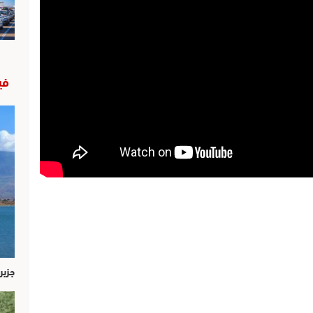
في
جزير