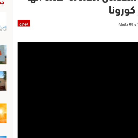
جد
كورونا
فيديو