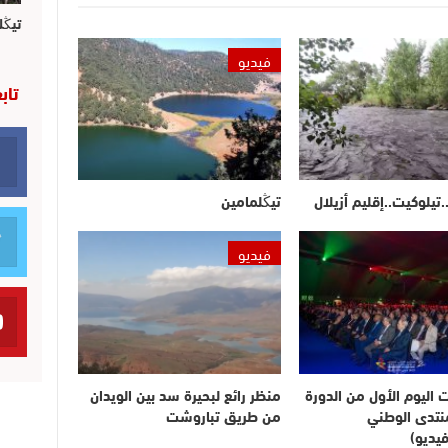
تيڭل
فيديو
تاب
.تيلوكيت..إقليم أزيلال
تيڭلمامين
فيديو
ت اليوم الأول من الدورة
منظر رائع لبحيرة سد بين الويدان
لمنتدى الوطني
من طريق تباروشت
يديو)