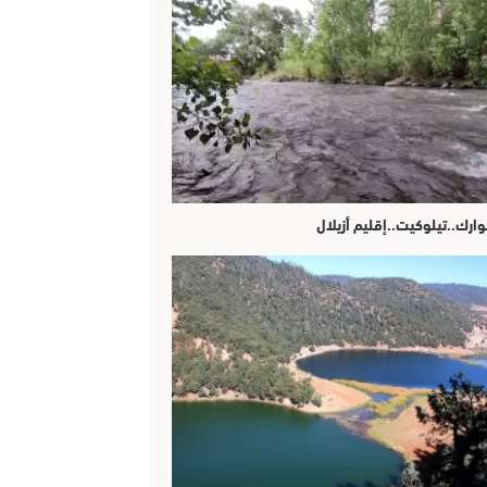
وارك..تيلوكيت..إقليم أزيلال