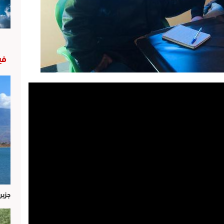
في
جزير