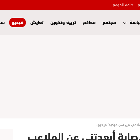
ع
طاقم الموقع
اسة
مجتمع
محاكم
تربية وتكوين
تعايش
فيديو
سي
الملاعب في سن مبكرة’ فيديو..
لإصابة أبعدتني عن الملاعب