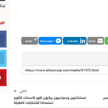
تيڭل
تاب
Email
LinkedIn
Messenger
طباعة
التالي
تمس
مستشارون وسياسيون يركبون ظهر كاسحات الثلوج
استعدادا للانتخابات المقبلة