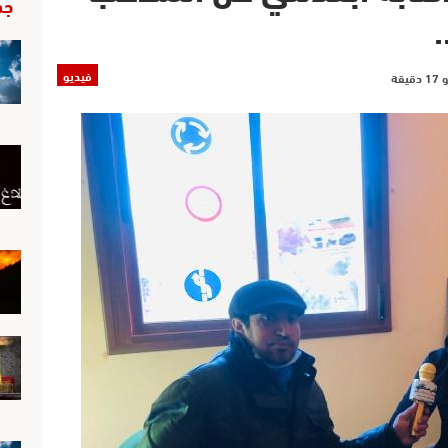
جد
فيديو