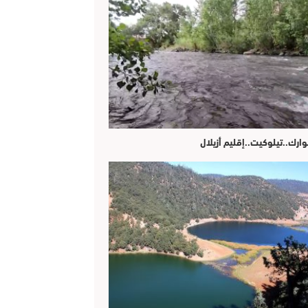
وارك..تيلوكيت..إقليم أزيلال