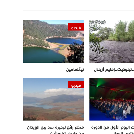
فيديو
.تيلوكيت..إقليم أزيلال
تيڭلمامين
فيديو
ت اليوم الأول من الدورة
منظر رائع لبحيرة سد بين الويدان
لمنتدى الوطني
من طريق تباروشت