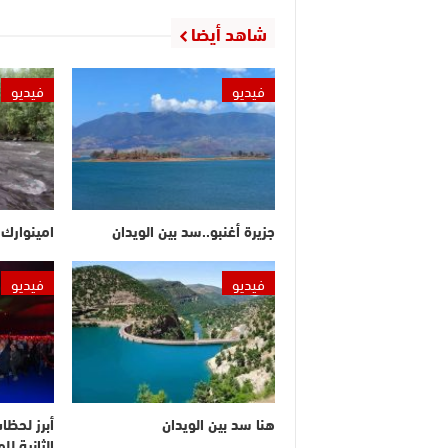
شاهد أيضا
فيديو
فيديو
جزيرة أغنبو..سد بين الويدان
امينوارك.
فيديو
فيديو
هنا سد بين الويدان
أبرز لحظا
الثانية ل