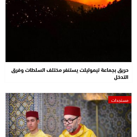
حريق بجماعة تيموليلت يستنفر مختلف السلطات وفرق
التدخل
مستجدات