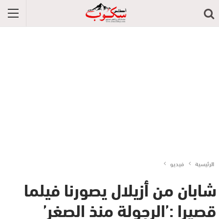
الرئيسية
فيديو
شابان من أزيلال يصورنا فيلما
قصيرا :’الرجولة منذ الصغر’