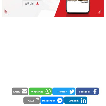
Email
WhatsApp
Twitter
Facebook
LinkedIn
Messenger
طباعة