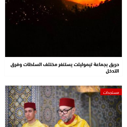
حريق بجماعة تيموليلت يستنفر مختلف السلطات وفرق
التدخل
مستجدات