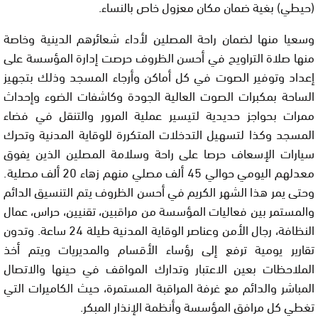
(حيطي) بغية ضمان مكان معزول خاص بالنساء.
وسعيا منها لضمان راحة المصلين لأداء شعائرهم الدينية وخاصة
منها صلاة التراويح في أحسن الظروف حرصت إدارة المؤسسة على
إعداد وتوفير الصوت في كل أماكن وأرجاء المسجد وذلك بتجهيز
الساحة بمكبرات الصوت العالية الجودة وكاشفات الضوء وإحداث
ممرات بحواجز حديدية لتيسير عملية المرور والتنقل في فضاء
المسجد وكذا لتسهيل التدخلات المتكررة للوقاية المدنية وتحرك
سيارات الإسعاف حرصا على راحة وسلامة المصلين الذين يفوق
معدلهم اليومي حوالي 45 ألف مصلي منهم زهاء 20 ألف مصلية.
وحتى يمر هذا الشهر الكريم في أحسن الظروف يتم التنسيق الدائم
والمستمر بين فعاليات المؤسسة من مراقبين، تقنيين، حراس، عمال
النظافة، رجال الأمن وعناصر الوقاية المدنية طيلة 24 ساعة. وتدون
تقارير يومية ترفع إلى رؤساء الأقسام والمديريات ويتم أخذ
الملاحظات بعين الاعتبار وتدارك المواقف في حينها والاتصال
المباشر والدائم مع غرفة المراقبة المستمرة، حيث الكاميرات التي
تغطي كل مرافق المؤسسة وأنظمة الإنذار المبكر.