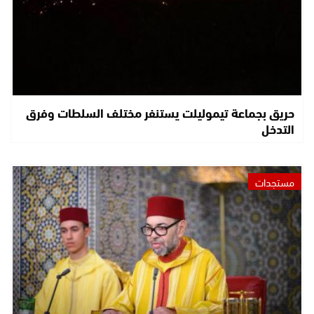
حريق بجماعة تيموليلت يستنفر مختلف السلطات وفرق
التدخل
مستجدات