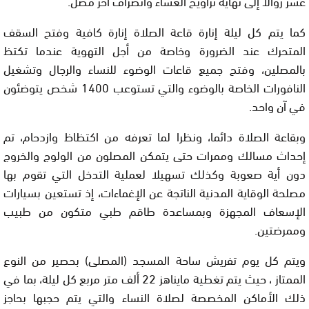
عشر زوالا إلى نهاية تراويح العشاء وانصراف آخر مصل.
كما يتم كل ليلة إنارة قاعة الصلاة إنارة كافية وفتح السقف
المتحرك عند الضرورة وخاصة من أجل التهوية عندما تكتظ
بالمصلين، وفتح جميع قاعات الوضوء للنساء والرجال وتشغيل
النافورات الخاصة بالوضوء والتي تستوعب 1400 شخص يتوضئون
في آن واحد.
وبقاعة الصلاة دائما، ونظرا لما تعرفه من اكتظاظ وازدحام، تم
إحداث مسالك وممرات حتى يتمكن المصلون من الولوج والخروج
دون أية صعوبة وكذلك تسهيلا لعملية التدخل التي تقوم بها
مصلحة الوقاية المدنية الناتجة عن الإغماءات، إذ تستعين بسيارات
الإسعاف المجهزة وبمساعدة طاقم طبي متكون من طبيب
وممرضتين.
ويتم كل يوم تفريش ساحة المسجد (المصلى) بحصير من النوع
الممتاز ، حيث يتم تغطية مايناهز 22 ألف متر مربع كل ليلة، بما في
ذلك الأماكن المخصصة لصلاة النساء والتي يتم حجبها بحاجز