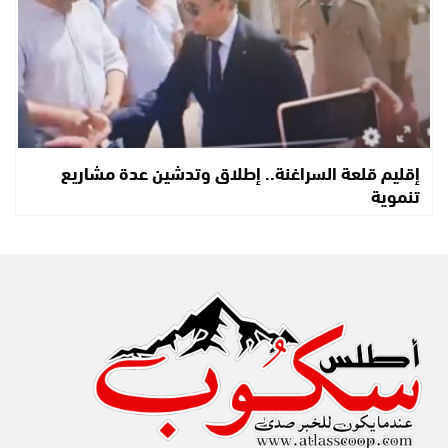
إقليم قلعة السراغنة.. إطلاق وتدشين عدة مشاريع
تنموية