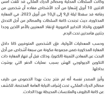
وكانت السلطات المحلية ومصالح الدرك الملكي قد تلقت أمس
الاثنين 10 أبريل إشعارا من أحد الأشخاص مفاده أن شخصين من
رفاقه قد سقطا ليلة ال9 إلى ال10 من أبريل 2023، في المغارة
المذكورة، حيث تجندت كافة السلطات والمصالح من أجل التدخل
الفوري واتخاذ التدابير الضرورية لإنقاذ المعنيين بالأمر اللذين وجدا
جثتين هامدتين تحت الردم.
وحسب المعطيات الأولية، فإن الشخصين المتوفيين كانا داخل
المغارة المذكورة ضمن مجموعة مكونة من سبعة أشخاص، من أجل
البحث عن المعادن الثمينة (الكنوز)، وذلك قبل أن تنهار المغارة ذات
التكوين الجيولوجي الهش بسبب عمليات الحفر التي بوشرت
بداخلها.
وأبرز المصدر نفسه أنه تم فتح بحث بهذا الخصوص من طرف
مصالح الدرك الملكي، تحت إشراف النيابة العامة المختصة، للكشف
عن كافة الظروف والملابسات المحيطة بهذا الحادث.