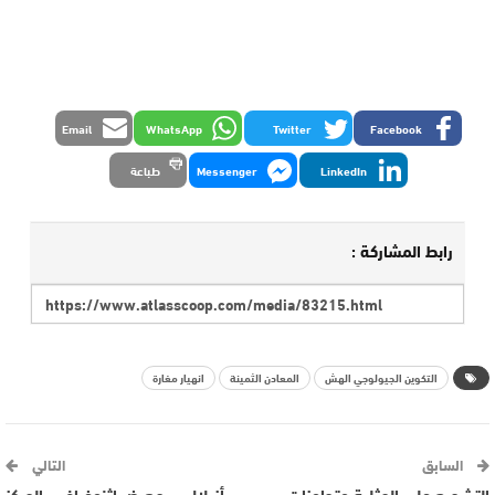
Email
WhatsApp
Twitter
Facebook
LinkedIn
Messenger
طباعة
رابط المشاركة :
التكوين الجيولوجي الهش
المعادن الثمينة
انهيار مغارة
السابق
التالي
التشجيع على المثلية وتجاوزات
أزيلال … معرض اثنوغرافي بالمركز