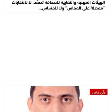
الهيئات المهنية والنقابية للصحافة تصعّد: لا لانتخابات
“مفصلة على المقاس” ولا للمساس…
رأي خاص