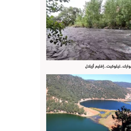
وارك..تيلوكيت..إقليم أزيلال