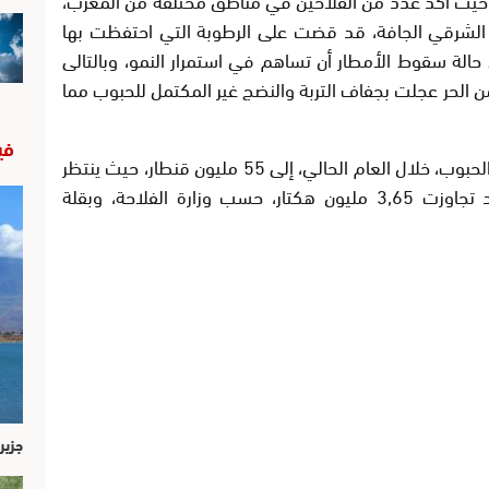
اح الشرقي الجافة، قد قضت على الرطوبة التي احتفظت بها
الة سقوط الأمطار أن تساهم في استمرار النمو، وبالتالى
ن الحر عجلت بجفاف التربة والنضج غير المكتمل للحبوب مما
في
وكان بنك المغرب قد توقع أن يصل محصول الحبوب، خلال العام الحالي، إلى 55 مليون قنطار، حيث ينتظر
أن يتأثر بالمساحة المزروعة التي لم تكن قد تجاوزت 3,65 ملیون هکتار، حسب وزارة الفلاحة، وبقلة
جزير