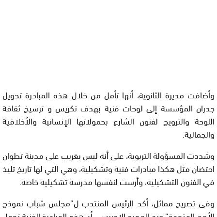
وأضافت مديرة الثانوية، أنها تأمل من خلال هذه المبادرة تحويل
جدران المؤسسة إلى لوحات فنية بهدف تكريس و ترسيخ ثقافة
اللوحة والترويج لفنون الشارع بحمولاتها الإنسانية والأخلاقية
والجمالية.
وشددت المسؤولة التربوية، على أنه ليس بغريب على مدينة تطوان
احتضان مثل هكذا مبادرات فنية وتشكيلية، وهي التي لها تاريخ تليذ
في الفنون التشكيلية، وأرست لنفسها مدرسة تشكيلية خاصة.
وفي تصريح مماثل، أكد الرئيس المنتدب ل”مجلس شباب نموذج
الأمم المتحدة” عبد المجيد الادريسي أن هذه المبادرة الفنية تحمل