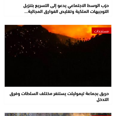
حزب الوسط الاجتماعي يدعو إلى التسريع بتنزيل
التوجيهات الملكية وتقليص الفوارق المجالية…
مستجدات
حريق بجماعة تيموليلت يستنفر مختلف السلطات وفرق
التدخل