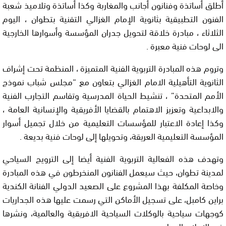
أطلق أساتذة وفنانون أجانب والمغاربة وكذا أساتذة وتلاميذ شعبة
الفنون التطبيقية بثانوية الإمام الغزالي التقنية بتطوان ، اليوم
الثلاثاء ، مبادرة خلاقة لتحويل جدران المؤسسة وأسوارها الخارجية
الى لوحات فنية معبرة .
وتروم هذه المبادرة التربوية الفنية المتميزة ، المنظمة تحت إشراف
الثانوية التأهيلية الامام الغزالي بتعاون مع “مجلس شباب نموذج
الأمم المتحدة” ، تنشيط الحياة المدرسية وتقاسم التجارب الفنية
والابداعية وتعزيز الاهتمام بالقضايا الأفريقية والإنسانية العامة ،
وكذا إعادة الاعتبار للمؤسسات التعليمية من خلال تجميل أسوار
المؤسسة التعليمية العريقة، وتحويلها إلى لوحات فنية بديعة .
وتهدف هذه الفعالية التربوية الفنية أيضا إلى الترويج السياحي
لمدينة تطوان، حيث سيعمل الفنانون المنخرطون في هذه المبادرة
وخاصة المكلفة بهذا المشروع على الصعيد الدولي الفنانة الكندية
براين كامبل، على تسجيل الأماكن التي رسمت عليها هذه الجداريات
كوجهات سياحية بالوكلات السياحية الافريقية والعالمية، ونشرها
في الاعلام الدولي.