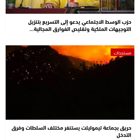
حزب الوسط الاجتماعي يدعو إلى التسريع بتنزيل
التوجيهات الملكية وتقليص الفوارق المجالية…
مستجدات
حريق بجماعة تيموليلت يستنفر مختلف السلطات وفرق
التدخل