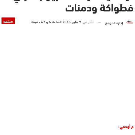
فطواكة ودمنات
مجتمع
نشر في
9 مايو 2015 الساعة 6 و 47 دقيقة
إدارة الموقع
م أوحمي: