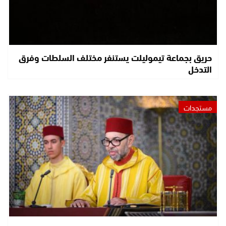
حريق بجماعة تيموليلت يستنفر مختلف السلطات وفرق
التدخل
مستجدات