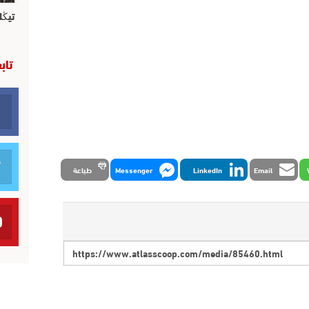
تيڭل
تاب
Email
LinkedIn
Messenger
طباعة