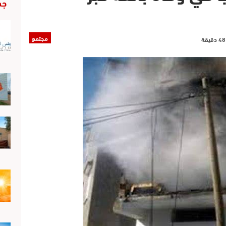
جد
مجتمع