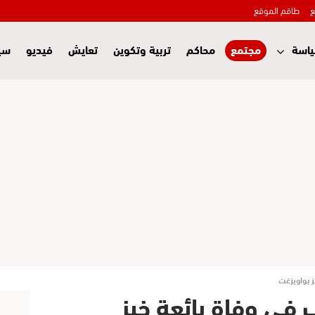
ع
طاقم الموقع
اسة
مجتمع
محاكم
تربية وتكوين
تعايش
فيديو
سي
ز بواويزغت
ب في وفاة بائعة خبز