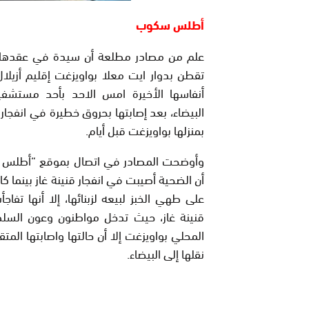
أطلس سكوب
علم من مصادر مطلعة أن سيدة في عقدها
تقطن بدوار ايت معلا بواويزغت إقليم أزيل
أنفاسها الأخيرة امس الاحد بأحد مستشفيا
البيضاء، بعد إصابتها بحروق خطيرة في انفجار ق
بمنزلها بواويزغت قبل أيام.
وأوضحت المصادر في اتصال بموقع “أطلس
أن الضحية أصيبت في انفجار قنينة غاز بينما ك
على طهي الخبز لبيعه لزبنائها، إلا أنها تفاجأ
قنينة غاز، حيث تدخل مواطنون وعون السلط
المحلي بواويزغت إلا أن حالتها واصابتها ال
نقلها إلى البيضاء.