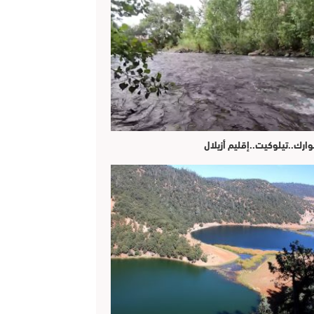
وارك..تيلوكيت..إقليم أزيلال