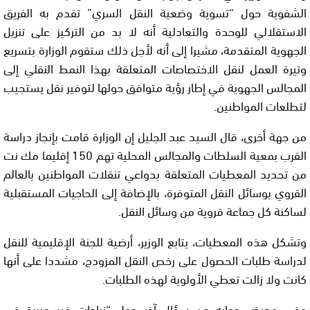
الشفوية حول “تسوية وضعية النقل السري” تقدم به الفريق
الاستقلالي للوحدة والتعادلية أنه لا بد من التركيز على تنزيل
الجهوية المتقدمة، مشيرا إلى أنه لأجل ذلك ستقوم الوزارة بتسريع
وتيرة العمل لنقل الاختصاصات المتعلقة بهذا النمط النقلي إلى
المجالس الجهوية في إطار رؤية متوافق حولها لتوفير نقل يستجيب
لتطلعات المواطنين.
من جهة أخرى، قال السيد عبد الجليل إن الوزارة قامت بإنجاز دراسة
القرب بمعية السلطات والمجالس المحلية تهم 150 إقليما مك نت
من تحديد المعطيات المتعلقة بدواعي تنقلات المواطنين بالعالم
القروي بوسائل النقل المتوفرة، بالإضافة إلى الحاجيات المستقبلية
لساكنة كل جماعة قروية من وسائل النقل.
وتشكل هذه المعطيات، يتابع الوزير، أرضية للجنة الإقليمية للنقل
لدراسة طلبات الحصول على رخص النقل المزودج، مشددا على أنها
كانت ولا زالت تعطي الأولوية لهذه الطلبات.
وفي معرض جوابه عن سؤال آخر حول “زيادات غير مبررة في