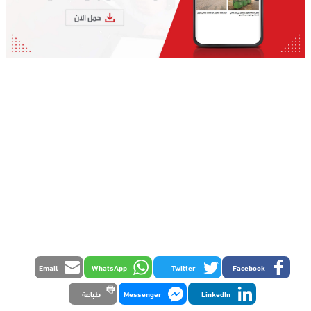
Email
WhatsApp
Twitter
Facebook
LinkedIn
Messenger
طباعة