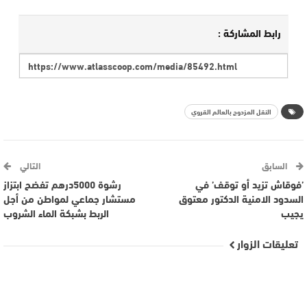
رابط المشاركة :
النقل المزدوج بالعالم القروي
السابق
التالي
’فوقاش تزيد أو توقف’ في
رشوة 5000درهم تفضح ابتزاز
السدود الامنية الدكتور معتوق
مستشار جماعي لمواطن من أجل
يجيب
الربط بشبكة الماء الشروب
تعليقات الزوار