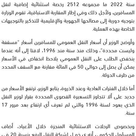
سنة 2022 ما مجموعه 2512 رخصة استثنائية إضافية لنقل
المسافرين، ولأجل ذلك وفي إطار المقاربة الاستباقية، تقوم الوزارة
بتوجيه دورية إلى مصالحها الجهوية والإقليمية للتذكير بالتوجيهات
الخاصة بهذه العملية.
وأوضح الوزير أن أسعار النقل العمومي للمسافرين أسعار “مسقفة
وليست محددة”، وذلك منذ سنة مند 1996، لافتا إلى أنه عندما
ينخفض الطلب على النقل العمومي يلاحظ انخفاض في الأسعار
يمكن أن يصل إلى حوالي 50 في المائة مقارنة مع السقف المحدد
من طرف الدولة.
أما خلال الفترات العادية وعند الذروة، يتابع الوزير، ترتفع الأسعار من
جديد على ألا تتجاوز التسعيرة القصوى المحددة بقرار لوزير النقل
الذي يعود لسنة 1996 والتي لم تعرف أي ارتفاع بعد مرور 17
سنة.
وبخصوص الرحلات الاستثنائية المنجزة خلال الأعياد، أضاف
المسؤول الحكومي أنه ي خو ل لشركة النقل الرفع بنسبة 20 في