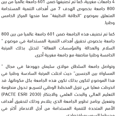
4 جامعات مغربية، كما تم تصنيفها ضمن 601 جامعة عالميا من بين
800 جامعة بخصوص الهدف 7 من أهداف التنمية المستدامة
المتعلق بموضوع “الطاقة النظيفة” مما منحها المركز الخامس
وطنيا.
كما تم تصنيف هذه الجامعة ضمن 601 جامعة عالميا من بين 800
جامعة بخصوص تحقيق أهداف التنمية المستدامة في موضوع ”
السلام والعدالة والمؤسسات الفعالة” لتحتل بذلك المرتبة
الخامسة وطنيا مناصفة مع جامعة مغربية أخرى.
وتواصل جامعة السلطان مولاي سليمان جهودها في مجال ”
المساواة بين الجنسين” حيث احتلت المرتبة السادسة وطنيا في
هذا الموضوع لتكون بذلك تكون هذه الجامعة بكل مكوناتها، قد
انخرطت فعليا في تنزيل المخطط الوطني لتسريــع تـحـول منظومة
التعليم العـالي والبحث العلمي والابتكار (PACTE ESRI 2030)
وتفعيل برنامج تطوير الجامعة الذي يتلاءم وذلك لتحقيق أهداف
الأمم المتحدة للتنمية المستدامة من أجل الاندماج أكثر في
محيطها السوسيو-اقتصادي.