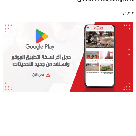
و م ع