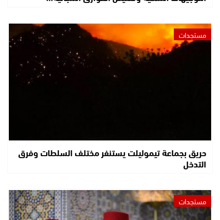
مستجدات
حريق بجماعة تيموليلت يستنفر مختلف السلطات وفرق
التدخل
مستجدات