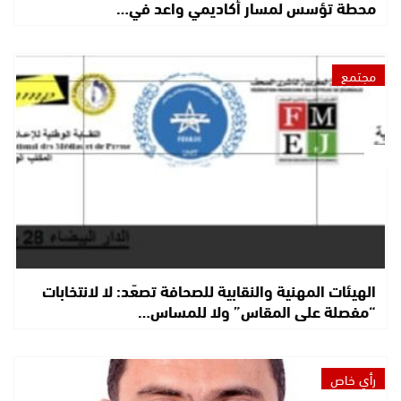
محطة تؤسس لمسار أكاديمي واعد في…
مجتمع
الهيئات المهنية والنقابية للصحافة تصعّد: لا لانتخابات
“مفصلة على المقاس” ولا للمساس…
رأي خاص