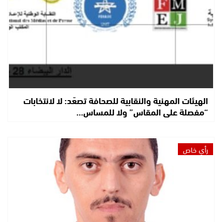
الهيئات المهنية والنقابية للصحافة تصعّد: لا لانتخابات
“مفصلة على المقاس” ولا للمساس…
رأي خاص