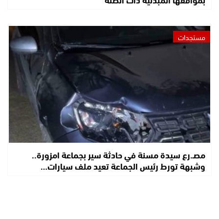
مستجدات
مصـ.رع سيدة مسنة في حادثة سير بجماعة امزورة..
وشبهة تورط رئيس الجماعة تعيد ملف سيارات…