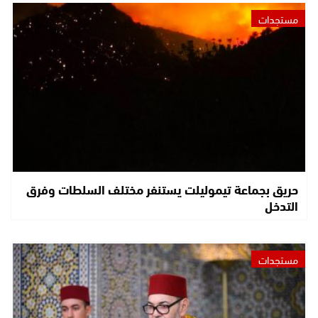
مستجدات
حريق بجماعة تيموليلت يستنفر مختلف السلطات وفرق
التدخل
مستجدات