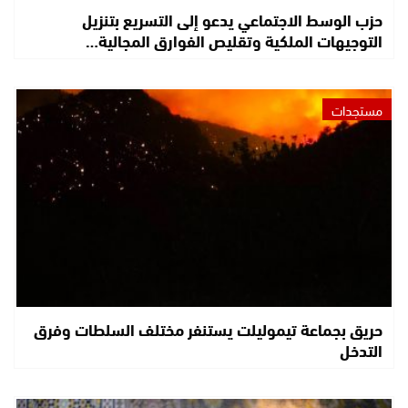
حزب الوسط الاجتماعي يدعو إلى التسريع بتنزيل
التوجيهات الملكية وتقليص الفوارق المجالية…
مستجدات
حريق بجماعة تيموليلت يستنفر مختلف السلطات وفرق
التدخل