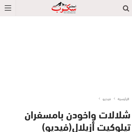
الرئيسية
فيديو
شلالات واخودن بامسفران
تيلوكيت أزيلال(فيديو)