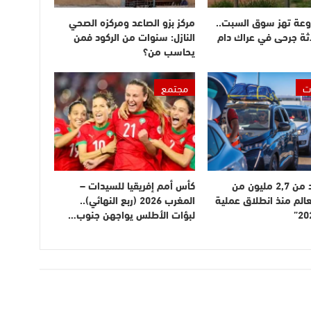
وعة تهز سوق السبت..
مركز بزو الصاعد ومركزه الصحي
ثة جرحى في عراك دام
النازل: سنوات من الركود فمن
يحاسب من؟
ت
مجتمع
دخول أزيد من 2,7 مليون من
كأس أمم إفريقيا للسيدات –
عالم منذ انطلاق عملية
المغرب 2026 (ربع النهائي)..
لبؤات الأطلس يواجهن جنوب…