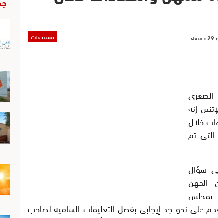
جد
مستجدات
 الصغرى
نين، إنه
ءات خلال
التي تم
ى سؤال
 المهن
ة بمجلس
تقدم على نحو جد إيجابي بفضل التعليمات السامية لصاحب