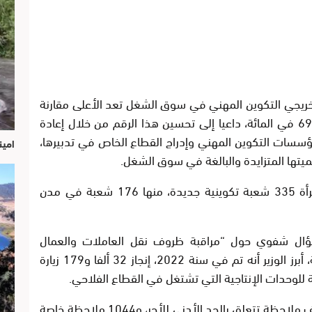
خريجي التكوين المهني في سوق الشغل تعد الأعلى مقارنة
مع باقي أسلاك التكوين، بنسبة تصل إلى 69,8 في المائة، داعيا إلى تحسين هذا الرقم من خلال إعادة
سسات التكوين المهني وإدراج القطاع الخاص في تدبيرها،
امين
هميتها المتزايدة والبالغة في سوق الشغل.
وأشار الوزير في هذا الصدد إلى أنه تمت أجرأة 335 شعبة تكوينية جديدة، منها 176 شعبة في مدن
ل شفوي حول “مراقبة ظروف نقل العاملات والعمال
الزراعيين”، تقدم به فريق التقدم والاشتراكية، أبرز الوزير أنه تم في سنة 2022، إنجاز 32 ألفا و179 زيارة
وأفاد أن مفتشي الشغل وجهوا حوالي 32 ألف ملاحظة تتعلق بالحد الأدنى للأجر، و1044 ملاحظة خاصة