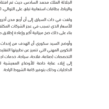
والرباط، بطاقات استعابية تبلغ، على التوالي، 3240 و 2920 و 2040 و 4400 مقعد”.
ولفت في ذات السياق إلى أن أربع مدن أخرى 
للأسعار الذي تسبب في عجز الشركات المكلفة بإن
بناء على ذلك ضخ ميزانية أكبر وإعادة إطلاق 
وأوضح السيد سكوري أن الهدف من إحداث 
التكوين المهني التي تتميز عن نظيرتها التق
التخصصات (صناعة، فلاحة، سياحة، خدمات اج
إلى إيلاء عناية خاصة للأوضاع المعيشية ل
الداخليات وذلك بتوفير كافة الشروط الراحة.