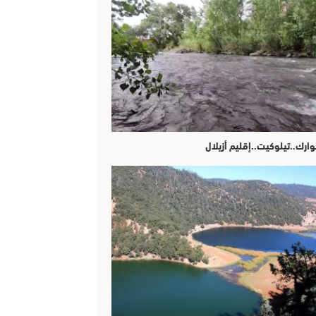
وارك..تيلوكيت..إقليم أزيلال