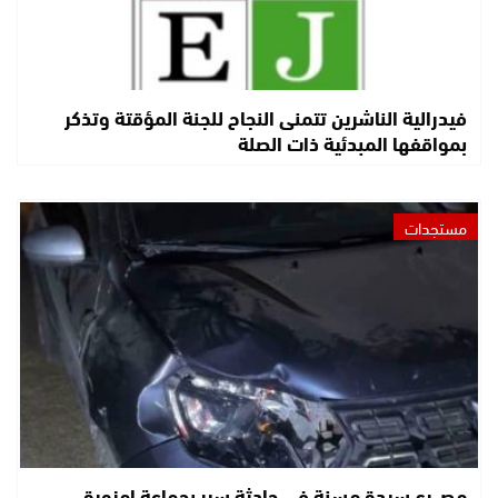
فيدرالية الناشرين تتمنى النجاح للجنة المؤقتة وتذكر
بمواقفها المبدئية ذات الصلة
مستجدات
مصـ.رع سيدة مسنة في حادثة سير بجماعة امزورة..