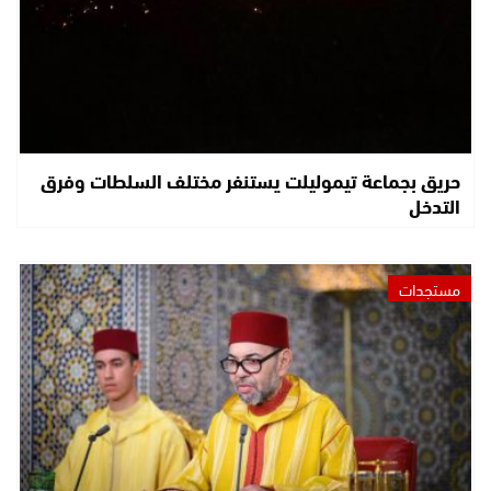
حريق بجماعة تيموليلت يستنفر مختلف السلطات وفرق
التدخل
مستجدات