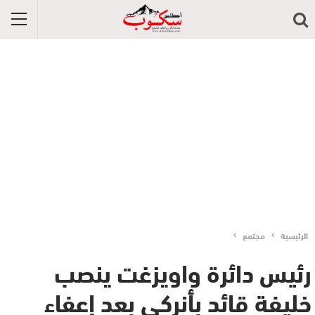
الرئيسية
مجتمع
رئيس دائرة واويزغت ينصب
خليفة قائد بأنركي بعد إعفاء