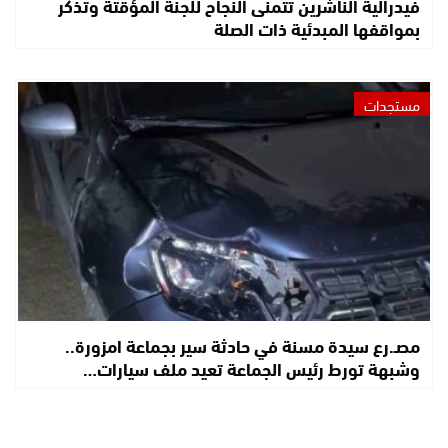
فيدرالية الناشرين تتمنى النجاح للجنة المؤقتة وتذكر
بمواقفها المبدئية ذات الصلة
مستجدات
مصـ.رع سيدة مسنة في حادثة سير بجماعة امزورة..
وشبهة تورط رئيس الجماعة تعيد ملف سيارات…