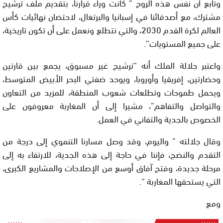
وتابع أن نفس هذه الروح ” كانت وراء قرارنا، بتقديم ملف ترشيح
مشترك، مع أصدقائنا في إسبانيا والبرتغال، لاحتضان نهائيات كأس
العالم لكرة القدم 2030، والتي نتطلع ونعمل على أن تكون تاريخية،
على جميع المستويات”.
واعتبر جلالة الملك أنه “ترشيح غير مسبوق، يجمع بين قارتين
وحضارتين، إفريقيا وأوروبا، ويوحد ضفتي البحر الأبيض المتوسط،
ويحمل طموحات وتطلعات شعوب المنطقة، للمزيد من التعاون
والتواصل والتفاهم”، مشيرا إلى أن المغاربة معروفون على
الخصوص بالجدية والتفاني في العمل.
وقال جلالته ” واليوم، وقد وصل مسارنا التنموي إلى درجة من
التقدم والنضج، فإننا في حاجة إلى هذه الجدية، للارتقاء به إلى
مرحلة جديدة، وفتح آفاق أوسع من الإصلاحات والمشاريع الكبرى،
التي يستحقها المغاربة “.
ومع