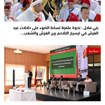
بني ملال.. ندوة علمية تسلط الضوء على دلالات عيد
العرش في ترسيخ التلاحم بين العرش والشعب…
سياسة