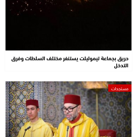
حريق بجماعة تيموليلت يستنفر مختلف السلطات وفرق
التدخل
مستجدات