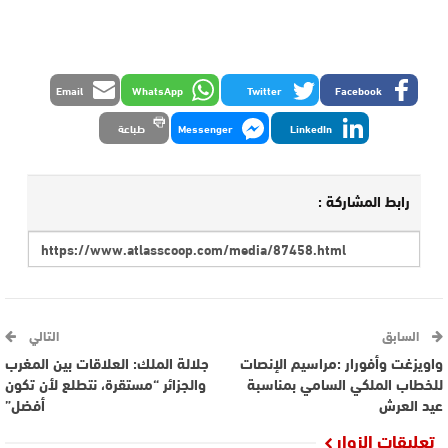
Email
WhatsApp
Twitter
Facebook
LinkedIn
Messenger
طباعة
رابط المشاركة :
السابق
التالي
واويزغت وأفورار :مراسيم الإنصات
جلالة الملك: العلاقات بين المغرب
للخطاب الملكي السامي بمناسبة
والجزائر “مستقرة، نتطلع لأن تكون
عيد العرش
أفضل”
تعليقات الزوار