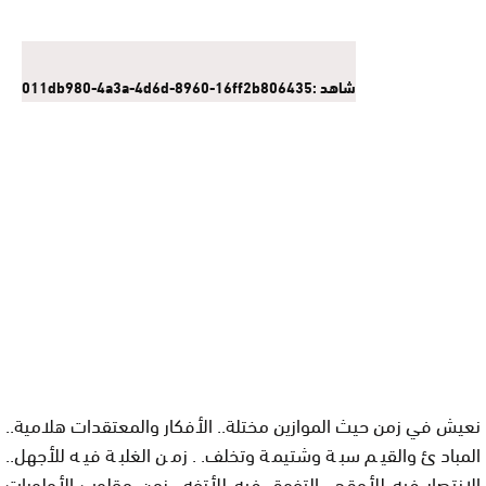
شاهد :011db980-4a3a-4d6d-8960-16ff2b806435
نعيش في زمن حيث الموازين مختلة.. الأفكار والمعتقدات هلامية..
المبادئ والقيم سبة وشتيمة وتخلف.. زمن الغلبة فيه للأجهل..
الإنتصار فيه للأوقح.. التفوق فيه للأتفه.. زمن مقلوب الأولويات