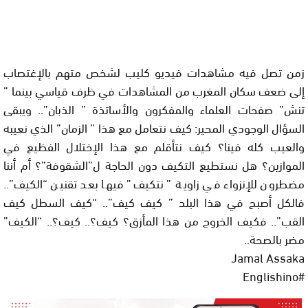
زمن تصل فيه مشاهدات فيديو كليب لشخص متهم بالإغتصاب
إلى ضعف سكان المغرب من المشاهدات في ظرف قياسي بينما ”
تنش” صفحات العلماء والمفكرون والأساتذة ” الذبان”.. ويبقى
السؤال الوجودي المحير: كيف نتعامل مع هذا ” الزمان” الذي نعيبه
والعيب كله فينا؟ كيف نتأقلم مع هذا الإختلال الفظيع في
الموازين؟ هل نستطيع التكيف دون الحاجة ل”الشقوفة”؟ أم أننا
مضطرون للإنزواء في زاوية ” نتكيف” فيها بعد تقنين “الكيف”..
فالكل أصبح في هذا البلد ” كيف كيف”.. “كيف السطل كيف
القب”.. فكيف الخروج من هذا المأزق؟ كيف؟.. كيف؟.. “الكيف”
مضر بالصحة..
Jamal Assaka
#Englishino