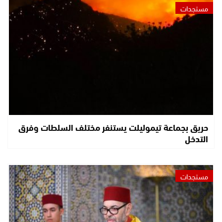
مستجدات
حريق بجماعة تيموليلت يستنفر مختلف السلطات وفرق
التدخل
مستجدات