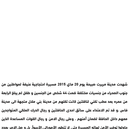
شهدت مدينة مريرت صبيحة يوم 20 ماي 2015 مسيرة احتجاجية عنيفة لمواطنين من
جنوب الصحراء من جنسيات مختلفة ضمت 44 شخص من الجنسين و طفل لم يبلغ الرابعة
من عمره بعد عطب تقني لناقلتين كانت تقلهم من مدينة بني ملال متجهة الى مدينة
فاس ،و قد تم الاعتداء على سائق احدى الحافلتين و رجال الدرك الملكي المتواجدين
معهم داخل الحافلة لضمان أمنهم ، وعلى رجال الامن و رجال القوات المساعدة الذين
حاولوا توفير الأمن لهاته المسيرة حتى لا تتطور الأمورالى الأسوأ، بل و صل الامر بعدد