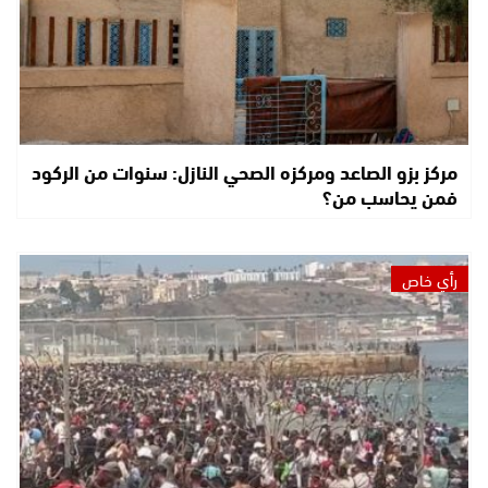
مركز بزو الصاعد ومركزه الصحي النازل: سنوات من الركود
فمن يحاسب من؟
رأي خاص