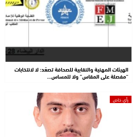
الهيئات المهنية والنقابية للصحافة تصعّد: لا لانتخابات
“مفصلة على المقاس” ولا للمساس…
رأي خاص