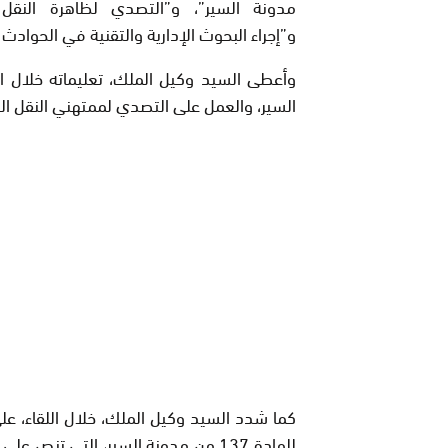
مدونة السير”، و”التصدي لظاهرة النقل
و”إجراء البحوث الإدارية والتقنية في الحوادث المميتة طبقا ل
وأعطى السيد وكيل الملك، تعليماته خلال ال
السير، والعمل على التصدي لممتهني النقل ال
كما شدد السيد وكيل الملك، خلال اللقاء، على
للمادة 137 من مدونة السير، التي تن