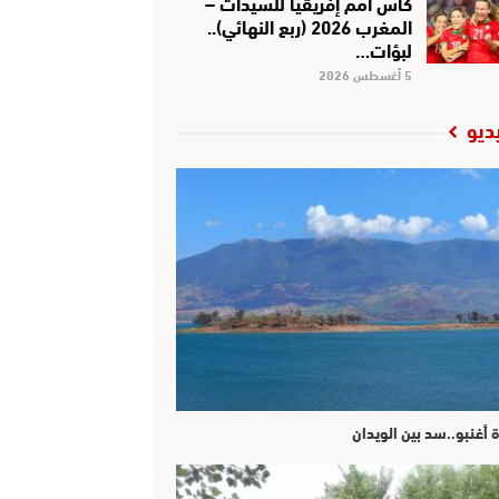
كأس أمم إفريقيا للسيدات –
المغرب 2026 (ربع النهائي)..
لبؤات…
5 أغسطس 2026
ديو
ة أغنبو..سد بين الويدان