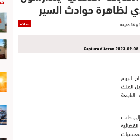
جد
دي لظاهرة حوادث السير
محاكم
اح اليوم
سيد وكيل الملك
الناجعة
إلى جانب
القضائية
مقتضيات