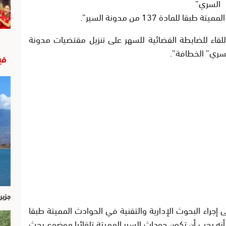
 السري”
لمادة 137 من مدونة السير”.
لقاء للضابطة القضائية للسهر على تنزيل مقتضيات مدونة
سري” الخطافة”.
في
جزير
 إجراء البحوث الإدارية والتقنية في الحوادث المميتة طبقا
ص على أنه يجب أن تكون حوداث السير المميتة تلقائيا موضوع بحث