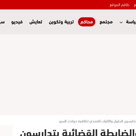
ع
طاقم الموقع
اسة
مجتمع
محاكم
تربية وتكوين
تعايش
فيديو
سي
 يتدارسون الحلول والآليات للتصدي لظاهرة حوادث السير
 والضابطة القضائية يتدارسون