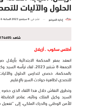
الحلول والآليات للتص
نشر في
8 سبتمبر 2023 الساعة 16 و 36 دقيقة
إدارة الموقع
شاهد :Capture d’écran 2023-09-08 174605
أطلس سكوب ـ أزيلال
انعقد بمقر المحكمة الابتدائية بأزيلال صب
الجمعة 8 شتنبر 2023، لقاء ترأسه ال
بالمحكمة، خصص لتدارس الحلول والآليات 
للتصدي لظاهرة حوادث السير بالإقليم.
وتطرق النقاش خلال هذا اللقاء الذي حضره 
السيد وكيل الملك ونائبه، عناصر الضابطة 
للأمن الوطني والدرك الملكي، إلى “تفعيل 