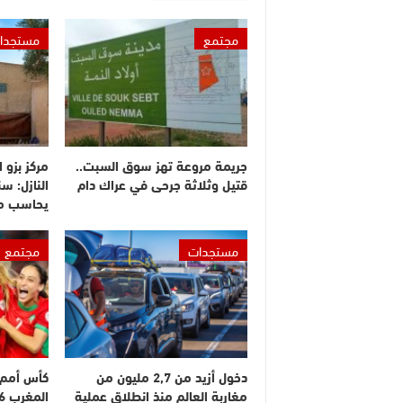
مجتمع
مستجدا
جريمة مروعة تهز سوق السبت..
مركز بزو 
قتيل وثلاثة جرحى في عراك دام
النازل: س
يحاسب م
مستجدات
مجتمع
دخول أزيد من 2,7 مليون من
كأس أمم إ
مغاربة العالم منذ انطلاق عملية