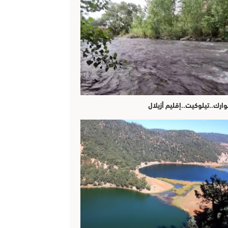
وارك..تيلوكيت..إقليم أزيلال