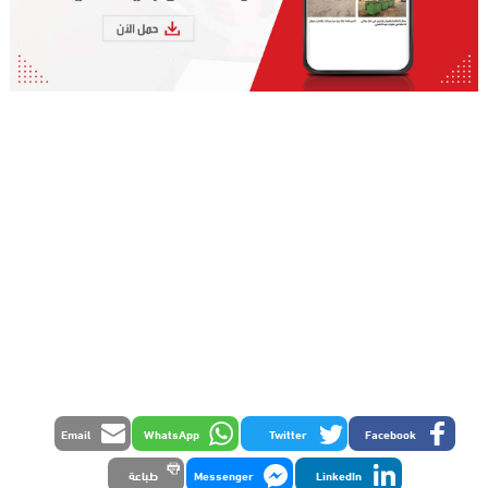
Email
WhatsApp
Twitter
Facebook
LinkedIn
Messenger
طباعة