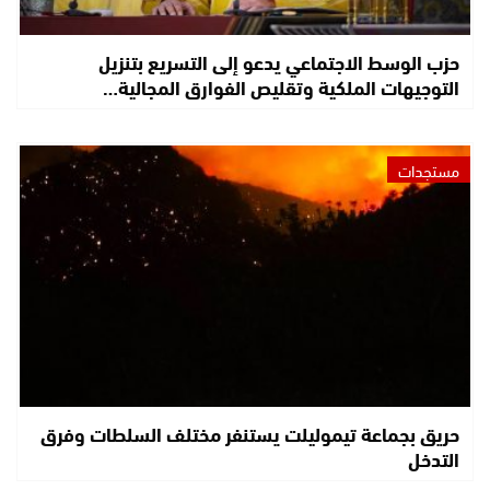
حزب الوسط الاجتماعي يدعو إلى التسريع بتنزيل
التوجيهات الملكية وتقليص الفوارق المجالية…
مستجدات
حريق بجماعة تيموليلت يستنفر مختلف السلطات وفرق
التدخل