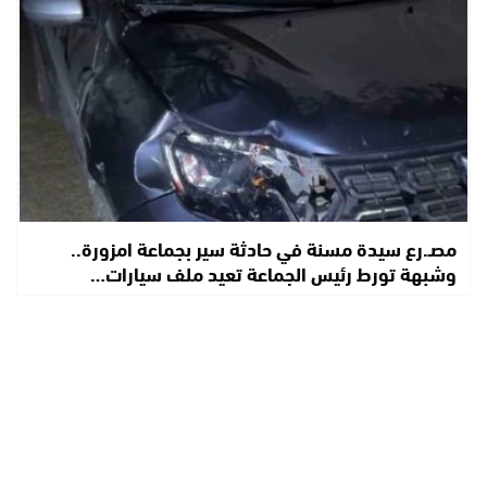
مصـ.رع سيدة مسنة في حادثة سير بجماعة امزورة..
وشبهة تورط رئيس الجماعة تعيد ملف سيارات…