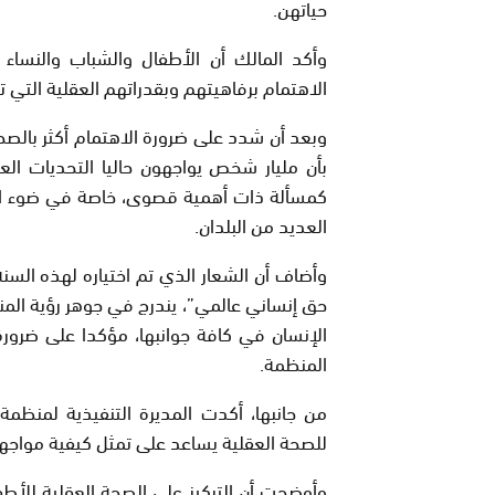
حياتهن.
وأكد المالك أن الأطفال والشباب والنساء 
الاهتمام برفاهيتهم وبقدراتهم العقلية التي
وبعد أن شدد على ضرورة الاهتمام أكثر بالصح
بأن مليار شخص يواجهون حاليا التحديات العم
كمسألة ذات أهمية قصوى، خاصة في ضوء المو
العديد من البلدان.
وأضاف أن الشعار الذي تم اختياره لهذه السنة
حق إنساني عالمي”، يندرج في جوهر رؤية الم
الإنسان في كافة جوانبها، مؤكدا على ضرور
المنظمة.
من جانبها، أكدت المديرة التنفيذية لمنظمة ت
للصحة العقلية يساعد على تمثل كيفية مواجهة
وأوضحت أن التركيز على الصحة العقلية للأطف