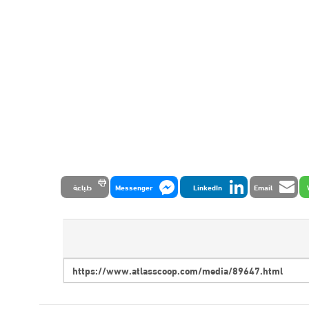
Email
LinkedIn
Messenger
طباعة