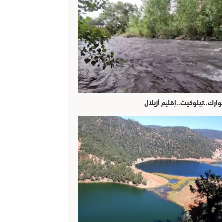
وارك..تيلوكيت..إقليم أزيلال