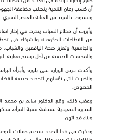
أن كسب رهان التنمية يتطلب مضاعفة الجهود 
وتستوجب المزيد من العناية بالعنصر البشري.
وأبرزت أن قطاع الشباب ينخرط في إطار اتفاق
من القطاعات الحكومية والشركاء في تخطيط
والجامعية وتعزيز صحة اليافعين والشباب،
والمخيمات الصيفية من أجل ترسيخ مقاربة التر
وأكدت حرص الوزارة على بلورة وأجرأة البرام
والخبرات التي تؤهلهم لتحديد طبيعة القضاي
الخصوص.
وعقب ذلك، وقع الدكتور سالم بن محمد الما
المديرة التنفيذية لمنظمة تنمية المرأة، مذك
وبناء قدراتهن.
وذكرت في هذا الصدد بتنظيم حملات للتوعي
والفاعلين التربويين داخل مؤسسات الشباب ع