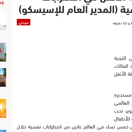
جد
ية (المدير العام للإسيسكو)
سيدتي
 للتربية
 المالك،
لة الأثقل
مستديرة
العالمي
وبر، تحت
 للأطفال
صل خمس نساء في العالم عانين من اضطرابات نفسية خلال