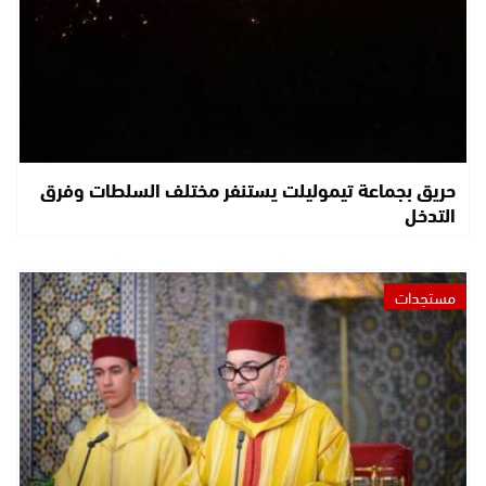
حريق بجماعة تيموليلت يستنفر مختلف السلطات وفرق
التدخل
مستجدات