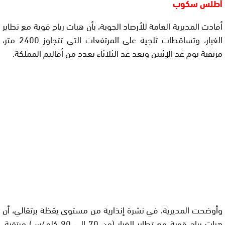
أطلس سكوب
أفادت المديرية العامة للأرصاد الجوية، بأن هبات رياح قوية مع تطاير
الغبار، وتساقطات ثلجية على المرتفعات التي تتجاوز 2400 متر،
مرتقبة يوم غد الإثنين وبعد غد الثلاثاء بعدد من أقاليم المملكة.
وأوضحت المديرية، في نشرة إنذارية من مستوى يقظة برتقالي، أن
هبات رياح قوية مع تطاير الغبار (من 70 إلى 90 كلم/س) مرتقبة،