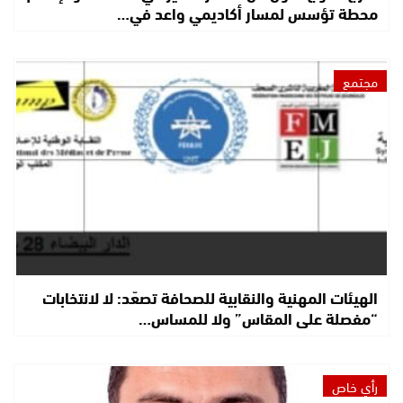
محطة تؤسس لمسار أكاديمي واعد في…
مجتمع
الهيئات المهنية والنقابية للصحافة تصعّد: لا لانتخابات
“مفصلة على المقاس” ولا للمساس…
رأي خاص