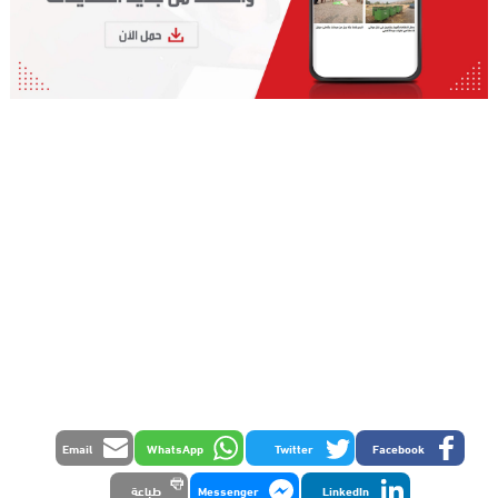
Email
WhatsApp
Twitter
Facebook
LinkedIn
Messenger
طباعة