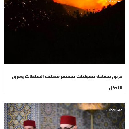
مستجدات
حريق بجماعة تيموليلت يستنفر مختلف السلطات وفرق
التدخل
مستجدات