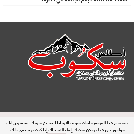
مدير النشر : عبد الله عزي / جميع الحقوق
يستخدم هذا الموقع ملفات تعريف الارتباط لتحسين تجربتك. سنفترض أنك
محفوظة © 2026
موافق على هذا ، ولكن يمكنك إلغاء الاشتراك إذا كنت ترغب في ذلك.