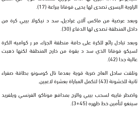
الزاوية اليسرى تصدى لها يحيى فوفانا ببراعة (17).
وبعد عرضية من ماكس آلان غراديل، سد د نيكولا بيبي كرة من
داخل المنطقة تصدى لها الدفاع (30).
وبعد تبادل رائع للكرة على حافة منطقة الجزاء، مر ر كواميه الكرة
لسيكو فوفانا الذي سد د بقوة من خارج المنطقة لكنها ذهبت
عالية جدا (42).
وتلقت ساحل العاج ضربة قوية بعدما نال كوسونو بطاقة صفراء
ثانية للخشونة (43) لتكمل المباراة بعشرة لاعبين.
واضطر فاييه لسحب بيبي والزج بمدافع موناكو الفرنسي ويلفريد
سينغو لتأمين خط ظهره (45+3).