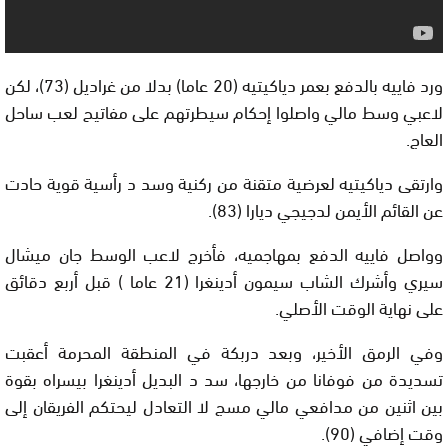
ورد فاييه بالدفع بعمر دياكيتيه (20 عاما) بدلا من غراديل (73)، لكن
لاعبي وسط مالي واصلوا إحكام سيطرتهم على مفاتيح لعب ساحل
العاج.
وارتقى دياكيتيه لعرضية متقنة من ركنية وسد د رأسية قوية حادت
عن القائم الأيمن لدجيجي ديارا (83).
وواصل فاييه الدفع بمهاجميه، فأخرج لاعب الوسط جان ميشال
سيري وأشرك الشاب سيمون أدينغرا (21 عاما ) قبل أربع دقائق
على نهاية الوقت الأصلي.
وفي الرمق الأخير، وبعد دربكة في المنطقة المحرمة أعقبت
تسديدة من فوفانا من خارجها، سد د البديل أدينغرا بيسراه بقوة
بين اثنين من مدافعي مالي مسج لا التعادل ليحتكم الفريقان إلى
وقت إضافي (90).