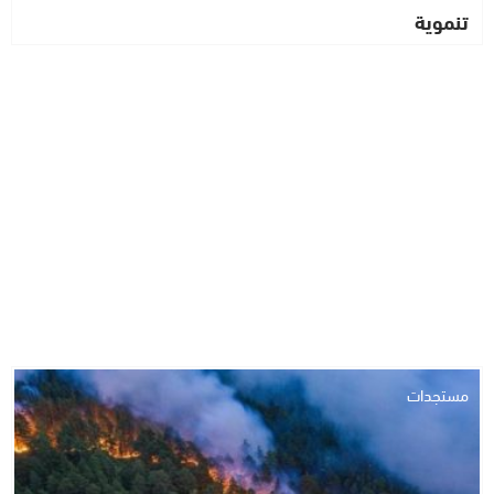
تنموية
مستجدات