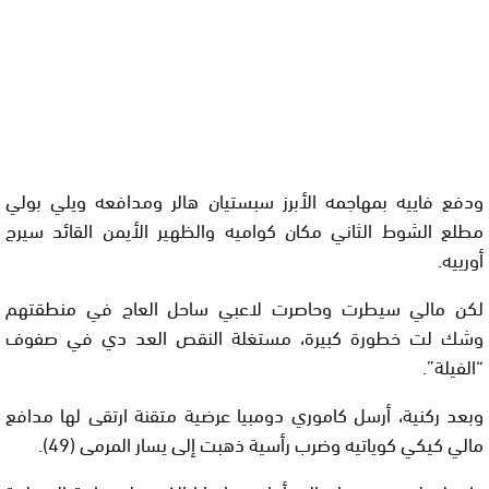
ودفع فاييه بمهاجمه الأبرز سبستيان هالر ومدافعه ويلي بولي
مطلع الشوط الثاني مكان كواميه والظهير الأيمن القائد سيرج
أورييه.
لكن مالي سيطرت وحاصرت لاعبي ساحل العاج في منطقتهم
وشك لت خطورة كبيرة، مستغلة النقص العد دي في صفوف
“الفيلة”.
وبعد ركنية، أرسل كاموري دومبيا عرضية متقنة ارتقى لها مدافع
مالي كيكي كوياتيه وضرب رأسية ذهبت إلى يسار المرمى (49).