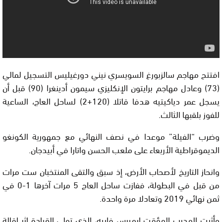
افتتح مهاجم سالزبورغ السويسري نيني دورغيليس التسجيل لمالي
(73) وعادل مهاجم برايتون الإنكليزي سيمون أدينغرا (90) قبل أن
يسجل عمر دياكيتيه هدفا قاتلا (120+2) لساحل العاج، الساعية
للفوز بلقبها الثالث.
وضرب “الفيلة” موعدا في نصف النهائي مع جمهورية الكونغو
الديموقراطية الأربعاء على ملعب الحسن واتارا في أبيدجان.
وانحاز التاريخ لأصحاب الأرض، إذ سبق والتقى المنتخبان ست مرات
من قبل في البطولة، ففازت ساحل العاج 5 مرات آخرها 1-0 في
ثمن نهائي 2019 وتعادلا مرة واحدة.
وأثبت المدرب المؤقت إيميرس فاييه، الذي تولى القيادة إثر إقالة