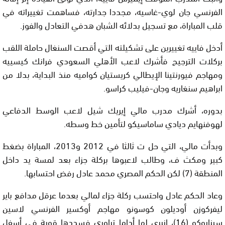
الفرنسي جان لوي-غاسيه، مجددا جدارته، فساهمت تغييراته في
قلب المباراة، مع تسجيل بدلائه الشبان هدفي التعادل والفوز.
أدخل فاييه تغييرين على تشكيلته التي أقصت السنغال حاملة اللقب
بركلات الترجيح فأشرك لاعب الأهلي السعودي فرانك كيسييه
ومهاجم فيورنتينا الإيطالي كريستيان كواميه منذ البداية، بدلا من
ابراهيم سنغاريه وجان-فيليب كراسو.
بدوره، أشرك مدرب مالي إيريك شيل لاعب الوسط الدفاعي
لهوفنهايم ديادي ساماسيكو لتأمين خط وسطه.
وبدأت مالي، التي حل ت ثالثا في 2012 و2013، المباراة بضغط
كبير ومكث ف، وطالب لاعبوها بركلة جزاء بعد لمسة يد داخل
المنطقة (7) لكن الحكم المصري محمد عادل رفض احتسابها.
وعاد الحكم عادل واحتسب ركلة جزاء لمالي بعدما عرقل مدافع باير
ليفركوزن أوديلون كوسونو مهاجم أوكسير الفرنسي لاسين
سينايوكو (16)، انبرى لها أداما تراوري فسددها قوية في أسفل