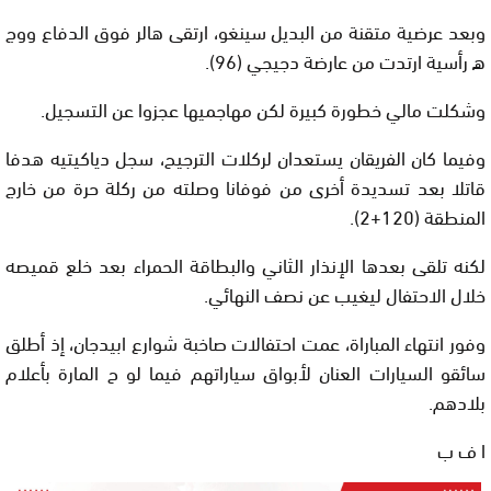
وبعد عرضية متقنة من البديل سينغو، ارتقى هالر فوق الدفاع ووج
ه رأسية ارتدت من عارضة دجيجي (96).
وشكلت مالي خطورة كبيرة لكن مهاجميها عجزوا عن التسجيل.
وفيما كان الفريقان يستعدان لركلات الترجيح، سجل دياكيتيه هدفا
قاتلا بعد تسديدة أخرى من فوفانا وصلته من ركلة حرة من خارج
المنطقة (120+2).
لكنه تلقى بعدها الإنذار الثاني والبطاقة الحمراء بعد خلع قميصه
خلال الاحتفال ليغيب عن نصف النهائي.
وفور انتهاء المباراة، عمت احتفالات صاخبة شوارع ابيدجان، إذ أطلق
سائقو السيارات العنان لأبواق سياراتهم فيما لو ح المارة بأعلام
بلادهم.
ا ف ب