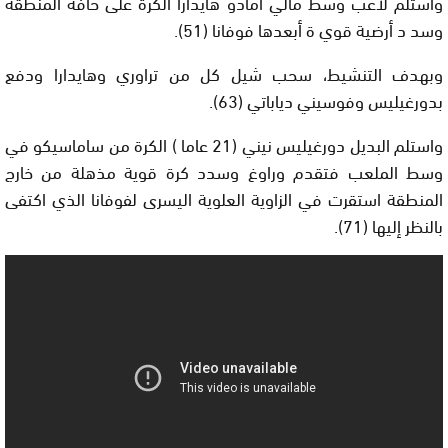
واستلم لاعب وسط مالي أمادو هايدارا الكرة على حافة المنطقة
وسد د أرضية قوي ة أبعدها فوفانا (51).
وبهدف التنشيط، سحب شيل كل من تراوري وهايدارا ودفع
بدورغيليس وفوسيني دياباتي (63).
واستلم البديل دورغيليس نيني (21 عاما ) الكرة من ساماسيكو في
وسط الملعب فتقدم وراوغ وسدد كرة قوية مذهلة من خارج
المنطقة استقرت في الزاوية العلوية اليسرى لفوفانا الذي اكتفى
بالنظر إليها (71).