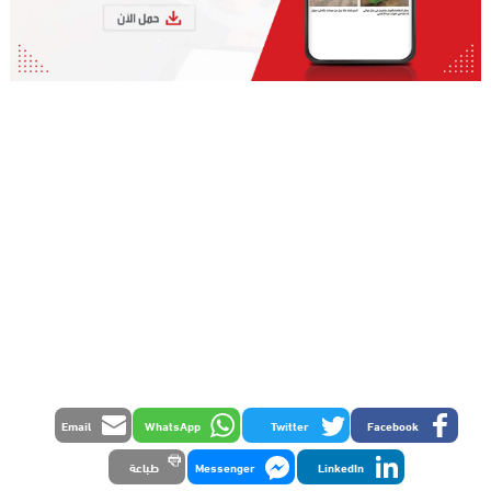
Email
WhatsApp
Twitter
Facebook
LinkedIn
Messenger
طباعة