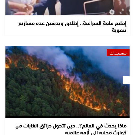
إقليم قلعة السراغنة.. إطلاق وتدشين عدة مشاريع
تنموية
مستجدات
ماذا يحدث في العالم؟.. حين تتحول حرائق الغابات من
كوارث محلية إلى أزمة عالمية