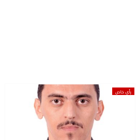
رأي خاص