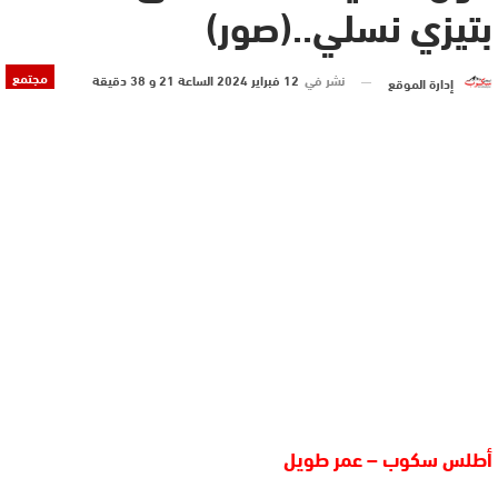
بتيزي نسلي..(صور)
مجتمع
نشر في
12 فبراير 2024 الساعة 21 و 38 دقيقة
إدارة الموقع
أطلس سكوب – عمر طويل