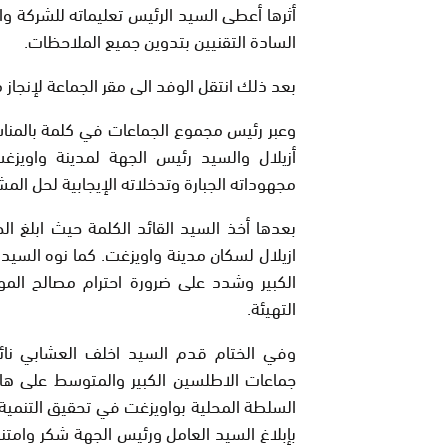
أثرها أعطى السيد الرئيس تعليماته للشركة و
السادة التقنيين بتدوين جميع الملاحظات.
بعد ذلك انتقل الوفد الى مقر الجماعة لإنجاز 
وعبر رئيس مجموع الجماعات في كلمة بالمناسب
أزيلال والسيد رئيس الجهة لمدينة واويزغ
مجهوداته الجبارة وتدخلاته الإيجابية لحل المش
بعدها أخذ السيد القائد الكلمة حيث ابلغ ال
ازيلال لسكان مدينة واويزغت. كما نوه السيد 
الكبير وشدد على ضرورة احترام مصالح المواط
التهيئة.
وفي الختام قدم السيد اخلف العشابي ن
جماعات الاطلسين الكبير والمتوسط على هاته 
السلطة المحلية بواويزغت في تحقيق التنمية و
بإبلاغ السيد العامل ورئيس الجهة شكر وامتن