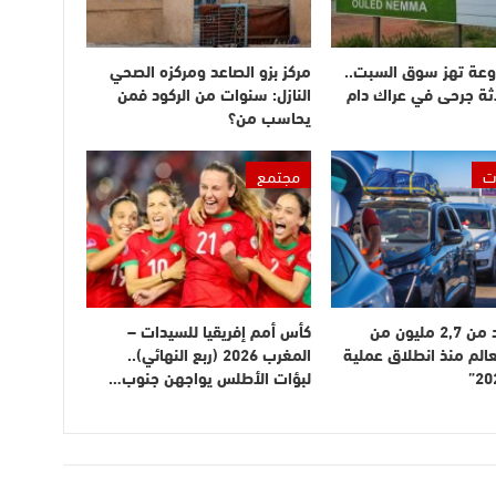
وعة تهز سوق السبت..
مركز بزو الصاعد ومركزه الصحي
ثة جرحى في عراك دام
النازل: سنوات من الركود فمن
يحاسب من؟
ت
مجتمع
دخول أزيد من 2,7 مليون من
كأس أمم إفريقيا للسيدات –
عالم منذ انطلاق عملية
المغرب 2026 (ربع النهائي)..
لبؤات الأطلس يواجهن جنوب…