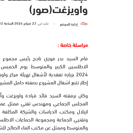
واويزغت(صور)
نشر في
23 فبراير 2024 الساعة 22 و 37 دقيقة
إدارة الموقع
مراسلة خاصة :
قام السيد بدر فوزي ناجح رئيس مجموع ا
2024 بزيارة تفقدية لأشغال تهيئة مركز و
إطار تتبع اشغال المشروع بصفته حامل المشرو
وكان برفقته السيد قائد قيادة واويزغت وأ
المجلس الجماعي ومهندس تقني ممثل عمال
ازيلال ومكتب الدراسات والشركة المكلفة ب
وتقنيي الجماعة ومجموعة الجماعات الاطلسي
والمتوسط وممثل عن مكتب الماء الصالح للش