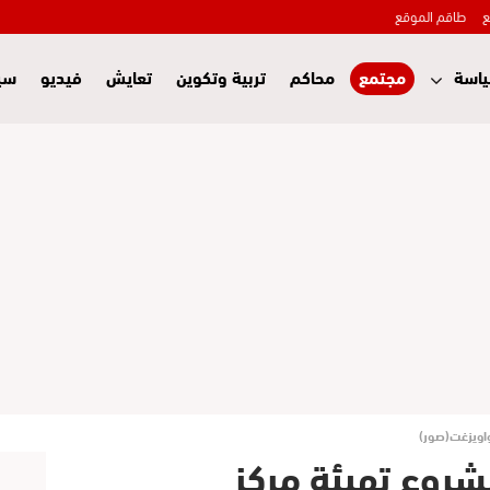
ع
طاقم الموقع
اسة
مجتمع
محاكم
تربية وتكوين
تعايش
فيديو
سي
اويزغت(صور)
شروع تهيئة مركز