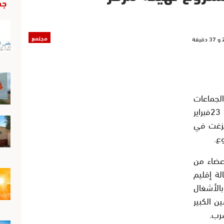
جد
مجتمع
لجماعات
الاطلسين الكبير والمتوسط يوم الخميس 23فبراير
اويزغت في
ع.
عضاء من
ة إقليم
الأشغال
ن الكبير
رب.