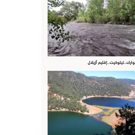
وارك..تيلوكيت..إقليم أزيلال