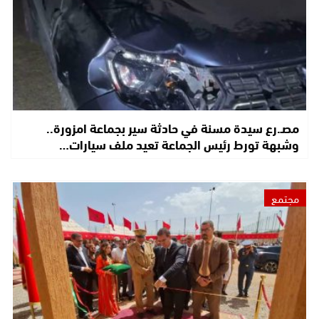
مصـ.رع سيدة مسنة في حادثة سير بجماعة امزورة..
وشبهة تورط رئيس الجماعة تعيد ملف سيارات…
مجتمع