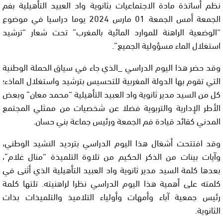
نظم أساتذة مادة الاجتماعيات بثانوية واد العبيد التأهيلية بفم
الجمعة أمس الجمعة 01 مارس 2024 يوما دراسيا في موضوع
“الوضعية الراهنة للموارد المائية بالمغرب” تحت شعار “ترشيد
استغلال الماء مسؤولية الجميع”.
وقد حضر هذا اليوم الدراسي _الذي جاء في سياق الحملة الوطنية
التي تقوم بها الدولة المغربية للتحسيس بترشيد واستغلال الماذء؛
كل من السيد مدير ثانوية واد العبيد التأهيلية “محمد معان” وبعض
الأطر الإدارية والتربوية فضلا عن شخصيات من ممثلي المجتمع
المدني كقائد قيادة فم الجمعة ورئيس جماعة بني حسان.
وقد افتتحت أشغال هذا اليوم الدراسي بترديد النشيد الوطني،
وآيات بينات من الذكر الحكيم من تلاوة التلميذة “منال غلام”،
بعدها كلمة السيد مدير ثانوية واد العبيد التأهيلية الذي أثنى في
كلمته على أهمية هذا اليوم الدراسي نظرا لراهنيته. تلتها كلمة
رئيس جمعية آباء وأمهات وأولياء التلاميذ والتلميذات بذات
الثانوية.