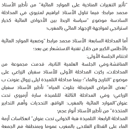
“تأثير التغيرات المناخية على الموارد المائية” من تأطير الأستاذ
محمد مرابط؛ فيما تناول الأستاذ ابراهيم لمتيوي في المداخلة
السادسة موضوع “سياسة الربط بين الأحواض المائية كخيار
استراتجي لمواجهة الإجهاد المائي بالمغرب؛
أما المداخلة السابعة: الأستاذ محمد مرابط “وضعية الموارد المائية
بالأطلس الكبير من خلال تقنية الاستشعار عن بعد؛
اختتام الجلسة الأولى:
المناقشة.وفي الجلسة العلمية الثانية، قدمت مجموعة من
المداخلات، ركزت المداخلة الأولى للأستاذ سفيان الزراعي على
موضوع “التاريخ والماء”؛ بينما مداخلة التلميذة ليلى زروال عنونت ب
“بعض الأمراض المرتبطة بتلوث المياه” تأطير الأستاذ سفيان
الزراعي؛ وفي المداخلة الثالثة للتلميذة سارة أزمروي تحت
عنوان”الموارد المائية بالمغرب: الواقع، التحديات وأهم التدابير
المتخذة” من تأطير الأستاذ أنوار عجم؛
المداخلة الرابعة: التلميذة هبة الخوابي تحت عنوان” انعكاسات أزمة
الماء على القطاع الفلاحي بالمغرب عموما وبمنطقة فم الجمعة