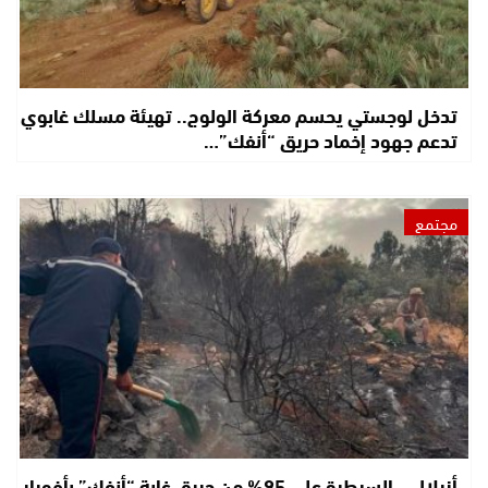
تدخل لوجستي يحسم معركة الولوج.. تهيئة مسلك غابوي
تدعم جهود إخماد حريق “أنفك”…
مجتمع
أزيلال… السيطرة على 95% من حريق غابة “أنفك” بأفورار