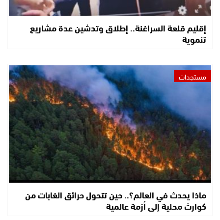
إقليم قلعة السراغنة.. إطلاق وتدشين عدة مشاريع
تنموية
مستجدات
ماذا يحدث في العالم؟.. حين تتحول حرائق الغابات من
كوارث محلية إلى أزمة عالمية