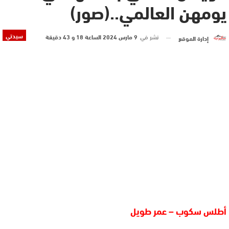
يومهن العالمي..(صور)
سيدتي
نشر في
9 مارس 2024 الساعة 18 و 43 دقيقة
إدارة الموقع
أطلس سكوب – عمر طويل