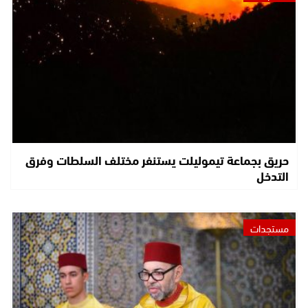
حريق بجماعة تيموليلت يستنفر مختلف السلطات وفرق
التدخل
مستجدات