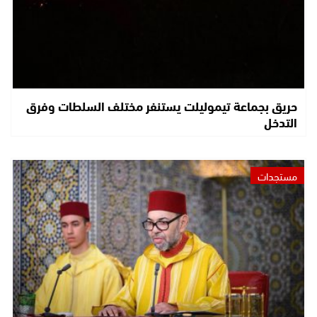
حريق بجماعة تيموليلت يستنفر مختلف السلطات وفرق
التدخل
مستجدات