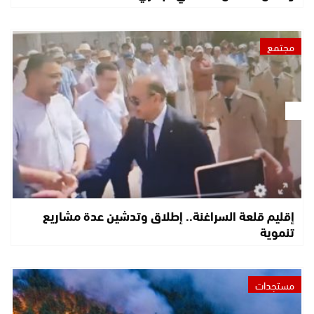
مجتمع
إقليم قلعة السراغنة.. إطلاق وتدشين عدة مشاريع
تنموية
مستجدات