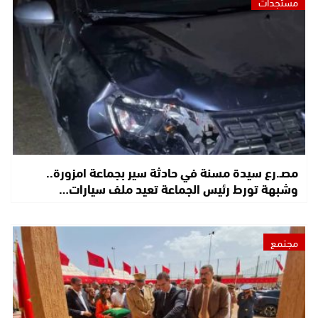
مستجدات
مصـ.رع سيدة مسنة في حادثة سير بجماعة امزورة..
وشبهة تورط رئيس الجماعة تعيد ملف سيارات…
مجتمع