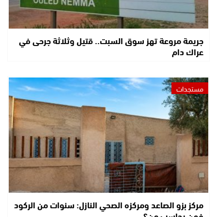
جريمة مروعة تهز سوق السبت.. قتيل وثلاثة جرحى في
عراك دام
مستجدات
مركز بزو الصاعد ومركزه الصحي النازل: سنوات من الركود
فمن يحاسب من؟