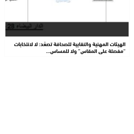
الهيئات المهنية والنقابية للصحافة تصعّد: لا لانتخابات
“مفصلة على المقاس” ولا للمساس…