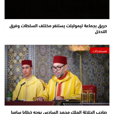
حريق بجماعة تيموليلت يستنفر مختلف السلطات وفرق
التدخل
مستجدات
صاحب الجلالة الملك محمد السادس يوجه خطابا ساميا