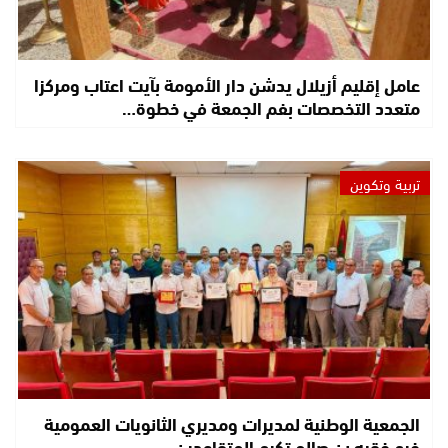
عامل إقليم أزيلال يدشن دار الأمومة بآيت اعتاب ومركزا
متعدد التخصصات بفم الجمعة في خطوة…
تربية وتكوين
الجمعية الوطنية لمديرات ومديري الثانويات العمومية
فرع فقيه بن صالح تكرم المتقاعدين…