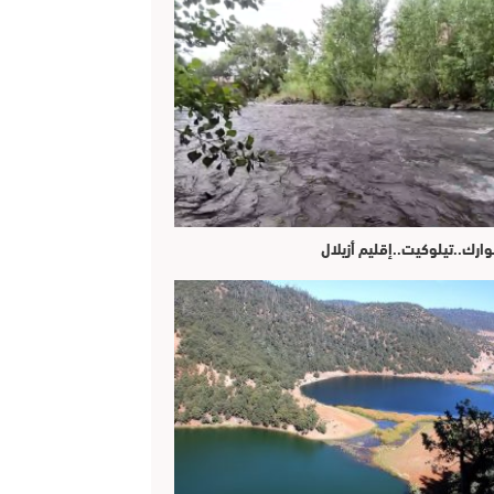
وارك..تيلوكيت..إقليم أزيلال