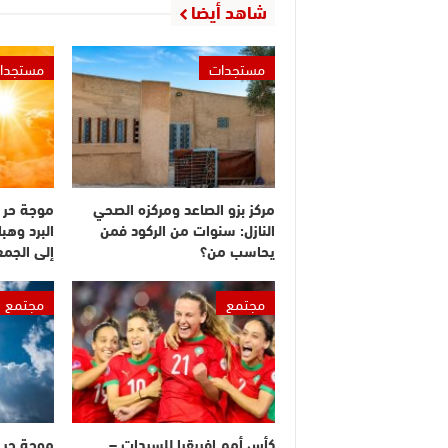
شاهد أيضا
مستجدات
مستجدا
مركز بزو الصاعد ومركزه الصحي
موجة حر 
النازل: سنوات من الركود فمن
البرد وهبا
يحاسب من؟
إلى الجم
مجتمع
مجتمع
كأس أمم إفريقيا للسيدات –
موجة حر م