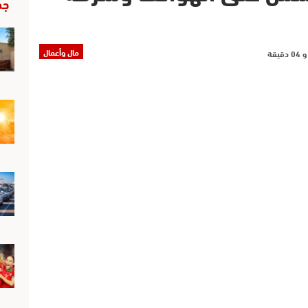
جد
مال وأعمال