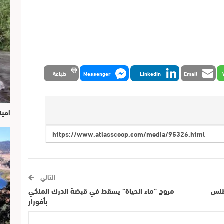
Email
LinkedIn
Messenger
طباعة
امين
التالي
أطلس
مروج “ماء الحياة” يَسقط في قبضة الدرك الملكي
بأفورار