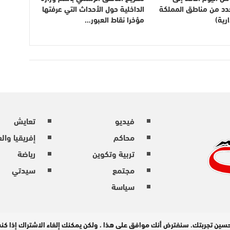
بعدد من مناطق المملكة
الداخلية حول الأحداث التي عرفتها
رية)
مؤخرا نقاط العبور…
فيديو
تعايش
محاكم
إفريقيا وال
تربية وتكوين
رياضة
مجتمع
سيدتي
سياسة
حسين تجربتك. سنفترض أنك موافق على هذا ، ولكن يمكنك إلغاء الاشتراك إذا ك