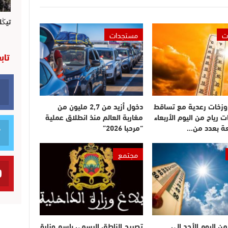
تيڭل
ت
مستجدات
تاب
وزخات رعدية مع تساقط
دخول أزيد من 2,7 مليون من
ت رياح من اليوم الأربعاء
مغاربة العالم منذ انطلاق عملية
عة بعدد من…
“مرحبا 2026”
مجتمع
ن اليوم الأحد إلى
تصريح الناطق الرسمي باسم وزارة